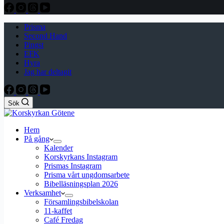
Prisma
Second Hand
Pingst
EFK
Hyra
Jag har deltagit
Sök
Hem
På gång
Kalender
Korskyrkans Instagram
Prismas Instagram
Prisma vårt ungdomsarbete
Bibelläsningsplan 2026
Verksamhet
Församlingsbibelskolan
11-kaffet
Café Fredag