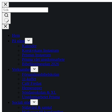
Hoppa
till
innehåll
Inga
resultat
Hem
På gång
Kalender
Korskyrkans Instagram
Prismas Instagram
Prisma vårt ungdomsarbete
Bibelläsningsplan 2026
Verksamhet
Församlingsbibelskolan
11-kaffet
Café Fredag
Hemgrupper
Söndagsskolan & XL
Ungdomsarbetet Prisma
Socialt stöd
Själavård & samtal
Matkassar till barnfamiljer