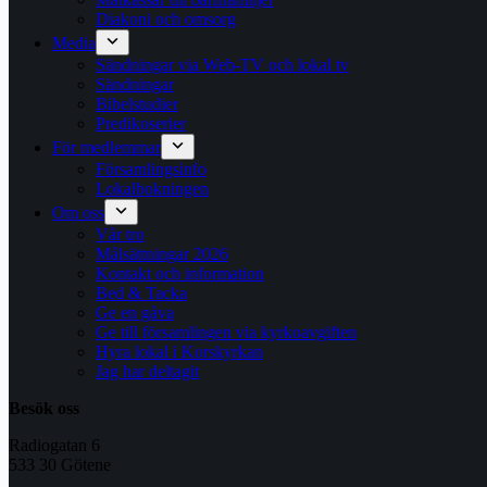
Diakoni och omsorg
Media
Sändningar via Web-TV och lokal tv
Sändningar
Bibelstudier
Predikoserier
För medlemmar
Församlingsinfo
Lokalbokningen
Om oss
Vår tro
Målsättningar 2026
Kontakt och information
Bed & Tacka
Ge en gåva
Ge till församlingen via kyrkoavgiften
Hyra lokal i Korskyrkan
Jag har deltagit
Besök oss
Radiogatan 6
533 30 Götene