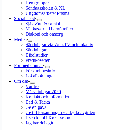
Hemgrupper
Söndagsskolan & XL
Ungdomsarbetet Prisma
Socialt stöd
Själavård & samtal
Matkassar till barnfamiljer
Diakoni och omsorg
Media
Sändningar via Web-TV och lokal tv
Sändningar
Bibelstudier
Predikoserier
För medlemmar
Församlingsinfo
Lokalbokningen
Om oss
Vår tro
Målsättningar 2026
Kontakt och information
Bed & Tacka
Ge en gåva
Ge till församlingen via kyrkoavgiften
Hyra lokal i Korskyrkan
Jag har deltagit