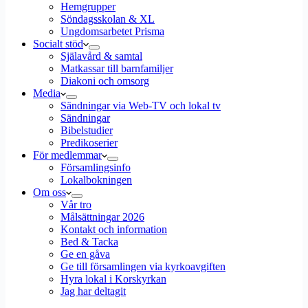
Hemgrupper
Söndagsskolan & XL
Ungdomsarbetet Prisma
Socialt stöd
Själavård & samtal
Matkassar till barnfamiljer
Diakoni och omsorg
Media
Sändningar via Web-TV och lokal tv
Sändningar
Bibelstudier
Predikoserier
För medlemmar
Församlingsinfo
Lokalbokningen
Om oss
Vår tro
Målsättningar 2026
Kontakt och information
Bed & Tacka
Ge en gåva
Ge till församlingen via kyrkoavgiften
Hyra lokal i Korskyrkan
Jag har deltagit