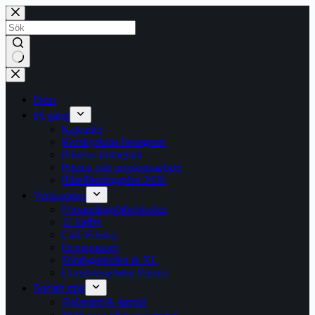
Hoppa
till
innehåll
Inga
resultat
Hem
På gång
Kalender
Korskyrkans Instagram
Prismas Instagram
Prisma vårt ungdomsarbete
Bibelläsningsplan 2026
Verksamhet
Församlingsbibelskolan
11-kaffet
Café Fredag
Hemgrupper
Söndagsskolan & XL
Ungdomsarbetet Prisma
Socialt stöd
Själavård & samtal
Matkassar till barnfamiljer