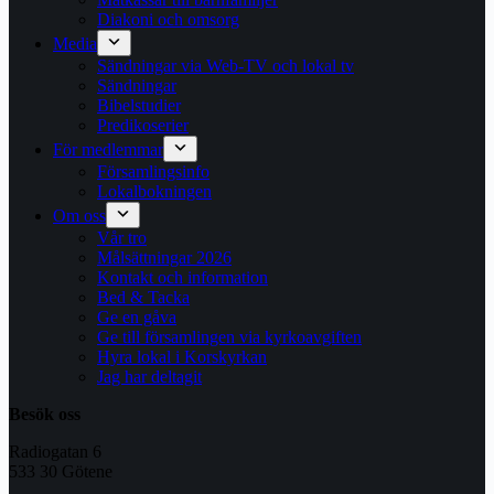
Diakoni och omsorg
Media
Sändningar via Web-TV och lokal tv
Sändningar
Bibelstudier
Predikoserier
För medlemmar
Församlingsinfo
Lokalbokningen
Om oss
Vår tro
Målsättningar 2026
Kontakt och information
Bed & Tacka
Ge en gåva
Ge till församlingen via kyrkoavgiften
Hyra lokal i Korskyrkan
Jag har deltagit
Besök oss
Radiogatan 6
533 30 Götene