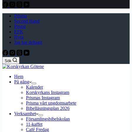
Prisma
Second Hand
Pingst
EFK
Hyra
Jag har deltagit
Sök
Hem
På gång
Kalender
Korskyrkans Instagram
Prismas Instagram
Prisma vårt ungdomsarbete
Bibelläsningsplan 2026
Verksamhet
Församlingsbibelskolan
11-kaffet
Café Fredag