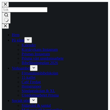
Hoppa
till
innehåll
Inga
resultat
Hem
På gång
Kalender
Korskyrkans Instagram
Prismas Instagram
Prisma vårt ungdomsarbete
Bibelläsningsplan 2026
Verksamhet
Församlingsbibelskolan
11-kaffet
Café Fredag
Hemgrupper
Söndagsskolan & XL
Ungdomsarbetet Prisma
Socialt stöd
Själavård & samtal
Matkassar till barnfamiljer