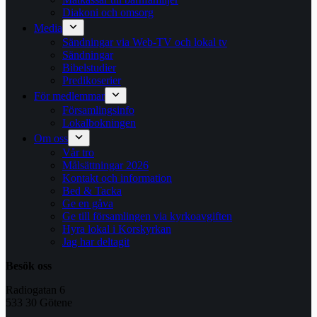
Diakoni och omsorg
Media
Sändningar via Web-TV och lokal tv
Sändningar
Bibelstudier
Predikoserier
För medlemmar
Församlingsinfo
Lokalbokningen
Om oss
Vår tro
Målsättningar 2026
Kontakt och information
Bed & Tacka
Ge en gåva
Ge till församlingen via kyrkoavgiften
Hyra lokal i Korskyrkan
Jag har deltagit
Besök oss
Radiogatan 6
533 30 Götene