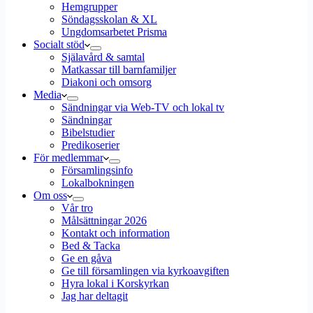
Hemgrupper
Söndagsskolan & XL
Ungdomsarbetet Prisma
Socialt stöd
Själavård & samtal
Matkassar till barnfamiljer
Diakoni och omsorg
Media
Sändningar via Web-TV och lokal tv
Sändningar
Bibelstudier
Predikoserier
För medlemmar
Församlingsinfo
Lokalbokningen
Om oss
Vår tro
Målsättningar 2026
Kontakt och information
Bed & Tacka
Ge en gåva
Ge till församlingen via kyrkoavgiften
Hyra lokal i Korskyrkan
Jag har deltagit