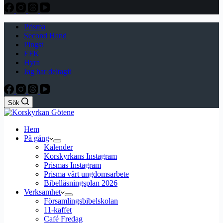
Prisma
Second Hand
Pingst
EFK
Hyra
Jag har deltagit
Sök
Hem
På gång
Kalender
Korskyrkans Instagram
Prismas Instagram
Prisma vårt ungdomsarbete
Bibelläsningsplan 2026
Verksamhet
Församlingsbibelskolan
11-kaffet
Café Fredag