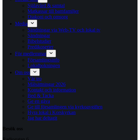
Själavård & samtal
Matkassar till barnfamiljer
Diakoni och omsorg
Media
Sändningar via Web-TV och lokal tv
Sändningar
Bibelstudier
Predikoserier
För medlemmar
Församlingsinfo
Lokalbokningen
Om oss
Vår tro
Målsättningar 2026
Kontakt och information
Bed & Tacka
Ge en gåva
Ge till församlingen via kyrkoavgiften
Hyra lokal i Korskyrkan
Jag har deltagit
Besök oss
Radiogatan 6