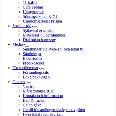
11-kaffet
Café Fredag
Hemgrupper
Söndagsskolan & XL
Ungdomsarbetet Prisma
Socialt stöd
Själavård & samtal
Matkassar till barnfamiljer
Diakoni och omsorg
Media
Sändningar via Web-TV och lokal tv
Sändningar
Bibelstudier
Predikoserier
För medlemmar
Församlingsinfo
Lokalbokningen
Om oss
Vår tro
Målsättningar 2026
Kontakt och information
Bed & Tacka
Ge en gåva
Ge till församlingen via kyrkoavgiften
Hyra lokal i Korskyrkan