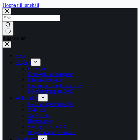
Hoppa till innehåll
Inga resultat
Hem
På gång
Kalender
Korskyrkans Instagram
Prismas Instagram
Prisma vårt ungdomsarbete
Bibelläsningsplan 2026
Verksamhet
Församlingsbibelskolan
11-kaffet
Café Fredag
Hemgrupper
Söndagsskolan & XL
Ungdomsarbetet Prisma
Socialt stöd