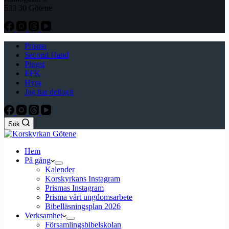
533 30 Götene
Prisma
Second Hand
Pingst
EFK
Hyra
Jag har deltagit
Sök
Hem
På gång
Kalender
Korskyrkans Instagram
Prismas Instagram
Prisma vårt ungdomsarbete
Bibelläsningsplan 2026
Verksamhet
Församlingsbibelskolan