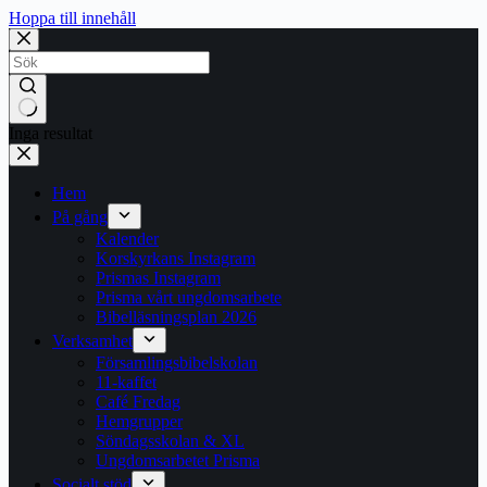
Hoppa till innehåll
Inga resultat
Hem
På gång
Kalender
Korskyrkans Instagram
Prismas Instagram
Prisma vårt ungdomsarbete
Bibelläsningsplan 2026
Verksamhet
Församlingsbibelskolan
11-kaffet
Café Fredag
Hemgrupper
Söndagsskolan & XL
Ungdomsarbetet Prisma
Socialt stöd