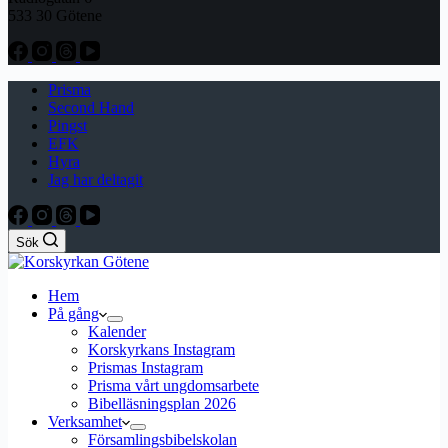
533 30 Götene
Prisma
Second Hand
Pingst
EFK
Hyra
Jag har deltagit
Sök
Hem
På gång
Kalender
Korskyrkans Instagram
Prismas Instagram
Prisma vårt ungdomsarbete
Bibelläsningsplan 2026
Verksamhet
Församlingsbibelskolan