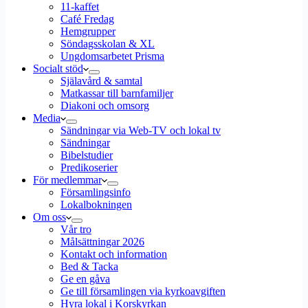
11-kaffet
Café Fredag
Hemgrupper
Söndagsskolan & XL
Ungdomsarbetet Prisma
Socialt stöd
Själavård & samtal
Matkassar till barnfamiljer
Diakoni och omsorg
Media
Sändningar via Web-TV och lokal tv
Sändningar
Bibelstudier
Predikoserier
För medlemmar
Församlingsinfo
Lokalbokningen
Om oss
Vår tro
Målsättningar 2026
Kontakt och information
Bed & Tacka
Ge en gåva
Ge till församlingen via kyrkoavgiften
Hyra lokal i Korskyrkan