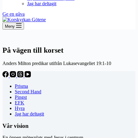
Jag har deltagit
Ge en gåva
Meny
På vägen till korset
Anders Milton predikar utifrån Lukasevangeliet 19:1-10
Prisma
Second Hand
Pingst
EFK
Hyra
Jag har deltagit
Vår vision
En öppen mötesplats med Jesus i centrum.