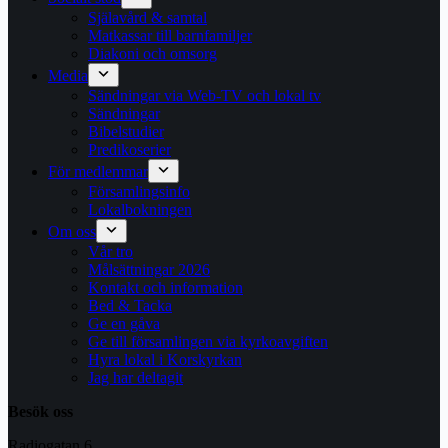
Själavård & samtal
Matkassar till barnfamiljer
Diakoni och omsorg
Media
Sändningar via Web-TV och lokal tv
Sändningar
Bibelstudier
Predikoserier
För medlemmar
Församlingsinfo
Lokalbokningen
Om oss
Vår tro
Målsättningar 2026
Kontakt och information
Bed & Tacka
Ge en gåva
Ge till församlingen via kyrkoavgiften
Hyra lokal i Korskyrkan
Jag har deltagit
Besök oss
Radiogatan 6