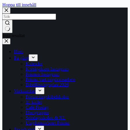
Hoppa till innehåll
Inga resultat
Hem
På gång
Kalender
Korskyrkans Instagram
Prismas Instagram
Prisma vårt ungdomsarbete
Bibelläsningsplan 2026
Verksamhet
Församlingsbibelskolan
11-kaffet
Café Fredag
Hemgrupper
Söndagsskolan & XL
Ungdomsarbetet Prisma
Socialt stöd