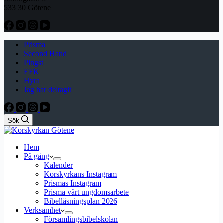
533 30 Götene
Prisma
Second Hand
Pingst
EFK
Hyra
Jag har deltagit
Sök
Hem
På gång
Kalender
Korskyrkans Instagram
Prismas Instagram
Prisma vårt ungdomsarbete
Bibelläsningsplan 2026
Verksamhet
Församlingsbibelskolan