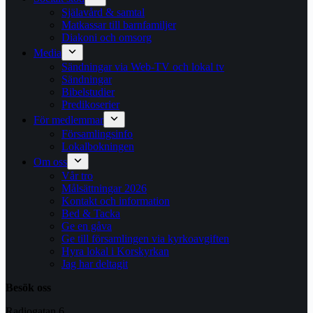
Själavård & samtal
Matkassar till barnfamiljer
Diakoni och omsorg
Media
Sändningar via Web-TV och lokal tv
Sändningar
Bibelstudier
Predikoserier
För medlemmar
Församlingsinfo
Lokalbokningen
Om oss
Vår tro
Målsättningar 2026
Kontakt och information
Bed & Tacka
Ge en gåva
Ge till församlingen via kyrkoavgiften
Hyra lokal i Korskyrkan
Jag har deltagit
Besök oss
Radiogatan 6