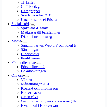
11-kaffet
Café Fredag
Hemgrupper
Söndagsskolan & XL
Ungdomsarbetet Prisma
Socialt stöd
Själavård & samtal
Matkassar till barnfamiljer
Diakoni och omsorg
Media
Sändningar via Web-TV och lokal tv
Sändningar
Bibelstudier
Predikoserier
För medlemmar
Församlingsinfo
Lokalbokningen
Om oss
Vår tro
Målsättningar 2026
Kontakt och information
Bed & Tacka
Ge en gåva
Ge till församlingen via kyrkoavgiften
Hyra lokal i Korskyrkan