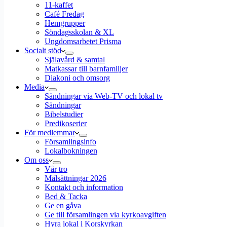
11-kaffet
Café Fredag
Hemgrupper
Söndagsskolan & XL
Ungdomsarbetet Prisma
Socialt stöd
Själavård & samtal
Matkassar till barnfamiljer
Diakoni och omsorg
Media
Sändningar via Web-TV och lokal tv
Sändningar
Bibelstudier
Predikoserier
För medlemmar
Församlingsinfo
Lokalbokningen
Om oss
Vår tro
Målsättningar 2026
Kontakt och information
Bed & Tacka
Ge en gåva
Ge till församlingen via kyrkoavgiften
Hyra lokal i Korskyrkan