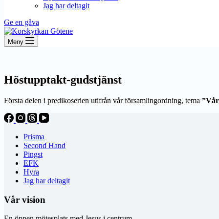
Jag har deltagit
Ge en gåva
Meny
Höstupptakt-gudstjänst
Första delen i predikoserien utifrån vår församlingordning, tema
”Vår 
Prisma
Second Hand
Pingst
EFK
Hyra
Jag har deltagit
Vår vision
En öppen mötesplats med Jesus i centrum.