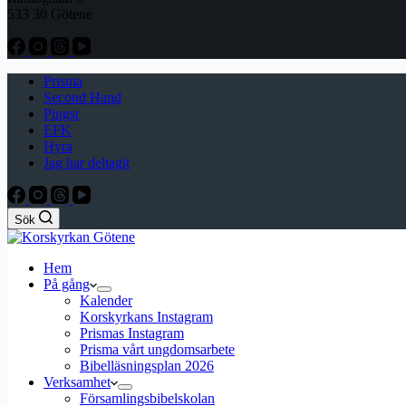
533 30 Götene
Prisma
Second Hand
Pingst
EFK
Hyra
Jag har deltagit
Sök
Hem
På gång
Kalender
Korskyrkans Instagram
Prismas Instagram
Prisma vårt ungdomsarbete
Bibelläsningsplan 2026
Verksamhet
Församlingsbibelskolan