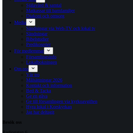
Själavård & samtal
Matkassar till barnfamiljer
Diakoni och omsorg
Media
Sändningar via Web-TV och lokal tv
Sändningar
Bibelstudier
Predikoserier
För medlemmar
Församlingsinfo
Lokalbokningen
Om oss
Vår tro
Målsättningar 2026
Kontakt och information
Bed & Tacka
Ge en gåva
Ge till församlingen via kyrkoavgiften
Hyra lokal i Korskyrkan
Jag har deltagit
Besök oss
Radiogatan 6