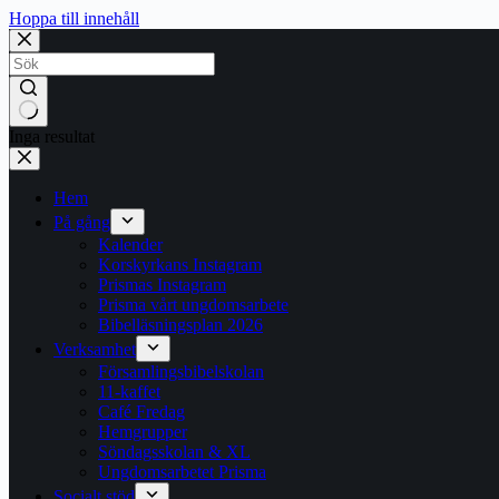
Hoppa till innehåll
Inga resultat
Hem
På gång
Kalender
Korskyrkans Instagram
Prismas Instagram
Prisma vårt ungdomsarbete
Bibelläsningsplan 2026
Verksamhet
Församlingsbibelskolan
11-kaffet
Café Fredag
Hemgrupper
Söndagsskolan & XL
Ungdomsarbetet Prisma
Socialt stöd