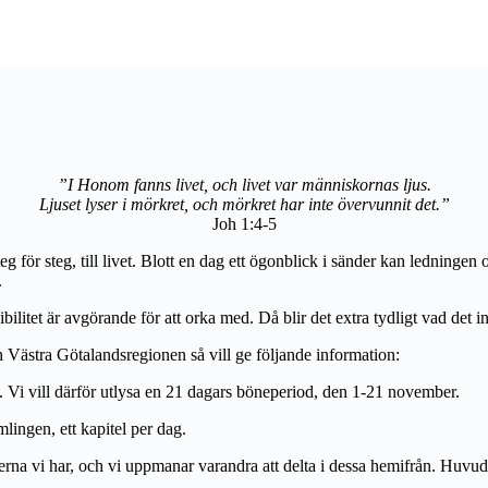
”I Honom fanns livet, och livet var människornas ljus.
Ljuset lyser i mörkret, och mörkret har inte övervunnit det.”
Joh 1:4-5
teg för steg, till livet. Blott en dag ett ögonblick i sänder kan ledningen 
.
ibilitet är avgörande för att orka med. Då blir det extra tydligt vad det i
Västra Götalandsregionen så vill ge följande information:
a. Vi vill därför utlysa en 21 dagars böneperiod, den 1-21 november.
lingen, ett kapitel per dag.
erna vi har, och vi uppmanar varandra att delta i dessa hemifrån. Huv