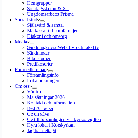
Hemgrupper
Söndagsskolan & XL
Ungdomsarbetet Prisma
Socialt stöd
Själavård & samtal
Matkassar till barnfamiljer
Diakoni och omsorg
Media
Sändningar via Web-TV och lokal tv
Sändningar
Bibelstudier
Predikoserier
För medlemmar
Församlingsinfo
Lokalbokningen
Om oss
Vår tro
Målsättningar 2026
Kontakt och information
Bed & Tacka
Ge en gåva
Ge till församlingen via kyrkoavgiften
Hyra lokal i Korskyrkan
Jag har deltagit