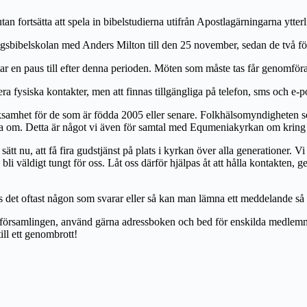
an fortsätta att spela in bibelstudierna utifrån Apostlagärningarna ytter
ingsbibelskolan med Anders Milton till den 25 november, sedan de två f
tar en paus till efter denna perioden. Möten som måste tas får genomför
 fysiska kontakter, men att finnas tillgängliga på telefon, sms och e-p
amhet för de som är födda 2005 eller senare. Folkhälsomyndigheten se
era om. Detta är något vi även för samtal med Equmeniakyrkan om kring
ätt nu, att få fira gudstjänst på plats i kyrkan över alla generationer. V
li väldigt tungt för oss. Låt oss därför hjälpas åt att hålla kontakten, gen
s det oftast någon som svarar eller så kan man lämna ett meddelande så
ör församlingen, använd gärna adressboken och bed för enskilda medlemma
till ett genombrott!