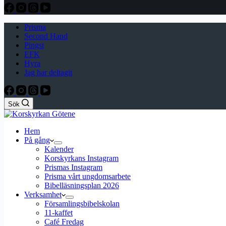
Prisma
Second Hand
Pingst
EFK
Hyra
Jag har deltagit
Sök
Hem
På gång
Kalender
Korskyrkans Instagram
Prismas Instagram
Prisma vårt ungdomsarbete
Bibelläsningsplan 2026
Verksamhet
Församlingsbibelskolan
11-kaffet
Café Fredag