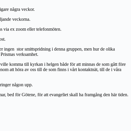
ligare några veckor.
öljande veckorna.
as via ex zoom eller telefonmöten.
ost.
r ingen stor smittspridning i denna gruppen, men hur de olika
 Prismas verksamhet.
i ville komma till kyrkan i helgen både för att minnas de som gått före
om att höra av oss till de som finns i vårt kontaktnät, till de i våra
 ringer någon upp.
r, bed för Götene, för att evangeliet skall ha framgång den här tiden.