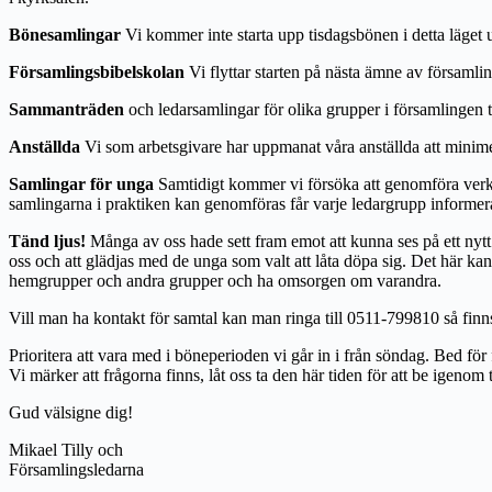
Bönesamlingar
Vi kommer inte starta upp tisdagsbönen i detta läget ut
Församlingsbibelskolan
Vi flyttar starten på nästa ämne av församl
Sammanträden
och ledarsamlingar för olika grupper i församlingen 
Anställda
Vi som arbetsgivare har uppmanat våra anställda att minimera
Samlingar för unga
Samtidigt kommer vi försöka att genomföra verks
samlingarna i praktiken kan genomföras får varje ledargrupp inform
Tänd ljus!
Många av oss hade sett fram emot att kunna ses på ett nytt s
oss och att glädjas med de unga som valt att låta döpa sig. Det här kan b
hemgrupper och andra grupper och ha omsorgen om varandra.
Vill man ha kontakt för samtal kan man ringa till 0511-799810 så finn
Prioritera att vara med i böneperioden vi går in i från söndag. Bed f
Vi märker att frågorna finns, låt oss ta den här tiden för att be igenom 
Gud välsigne dig!
Mikael Tilly och
Församlingsledarna