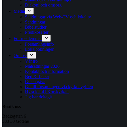
Diakoni och omsorg
Media
Sändningar via Web-TV och lokal tv
Sändningar
Bibelstudier
Predikoserier
För medlemmar
Församlingsinfo
Lokalbokningen
Om oss
Vår tro
Målsättningar 2026
Kontakt och information
Bed & Tacka
Ge en gåva
Ge till församlingen via kyrkoavgiften
Hyra lokal i Korskyrkan
Jag har deltagit
Besök oss
Radiogatan 6
533 30 Götene