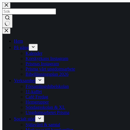
Hoppa
till
innehåll
Inga
resultat
Hem
På gång
Kalender
Korskyrkans Instagram
Prismas Instagram
Prisma vårt ungdomsarbete
Bibelläsningsplan 2026
Verksamhet
Församlingsbibelskolan
11-kaffet
Café Fredag
Hemgrupper
Söndagsskolan & XL
Ungdomsarbetet Prisma
Socialt stöd
Själavård & samtal
Matkassar till barnfamiljer