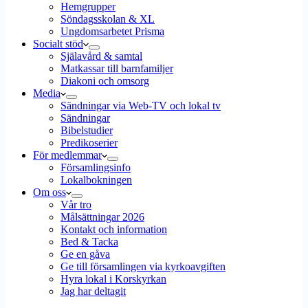
Hemgrupper
Söndagsskolan & XL
Ungdomsarbetet Prisma
Socialt stöd
Själavård & samtal
Matkassar till barnfamiljer
Diakoni och omsorg
Media
Sändningar via Web-TV och lokal tv
Sändningar
Bibelstudier
Predikoserier
För medlemmar
Församlingsinfo
Lokalbokningen
Om oss
Vår tro
Målsättningar 2026
Kontakt och information
Bed & Tacka
Ge en gåva
Ge till församlingen via kyrkoavgiften
Hyra lokal i Korskyrkan
Jag har deltagit