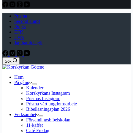
Prisma
Second Hand
Pingst
EFK
Hyra
Jag har deltagit
Sök
Hem
På gång
Kalender
Korskyrkans Instagram
Prismas Instagram
Prisma vårt ungdomsarbete
Bibelläsningsplan 2026
Verksamhet
Församlingsbibelskolan
11-kaffet
Café Fredag