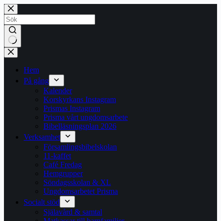
Hoppa
till
innehåll
Inga
resultat
Hem
På gång
Kalender
Korskyrkans Instagram
Prismas Instagram
Prisma vårt ungdomsarbete
Bibelläsningsplan 2026
Verksamhet
Församlingsbibelskolan
11-kaffet
Café Fredag
Hemgrupper
Söndagsskolan & XL
Ungdomsarbetet Prisma
Socialt stöd
Själavård & samtal
Matkassar till barnfamiljer