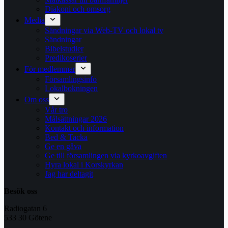
Diakoni och omsorg
Media
Sändningar via Web-TV och lokal tv
Sändningar
Bibelstudier
Predikoserier
För medlemmar
Församlingsinfo
Lokalbokningen
Om oss
Vår tro
Målsättningar 2026
Kontakt och information
Bed & Tacka
Ge en gåva
Ge till församlingen via kyrkoavgiften
Hyra lokal i Korskyrkan
Jag har deltagit
Besök oss
Radiogatan 6
533 30 Götene