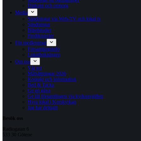
Diakoni och omsorg
Media
Sändningar via Web-TV och lokal tv
Sändningar
Bibelstudier
Predikoserier
För medlemmar
Församlingsinfo
Lokalbokningen
Om oss
Vår tro
Målsättningar 2026
Kontakt och information
Bed & Tacka
Ge en gåva
Ge till församlingen via kyrkoavgiften
Hyra lokal i Korskyrkan
Jag har deltagit
Besök oss
Radiogatan 6
533 30 Götene