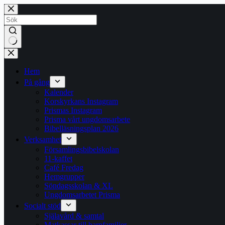
Hoppa
till
innehåll
Inga
resultat
Hem
På gång
Kalender
Korskyrkans Instagram
Prismas Instagram
Prisma vårt ungdomsarbete
Bibelläsningsplan 2026
Verksamhet
Församlingsbibelskolan
11-kaffet
Café Fredag
Hemgrupper
Söndagsskolan & XL
Ungdomsarbetet Prisma
Socialt stöd
Själavård & samtal
Matkassar till barnfamiljer