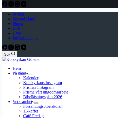
Prisma
Second Hand
Pingst
EFK
Hyra
Jag har deltagit
Sök
Hem
På gång
Kalender
Korskyrkans Instagram
Prismas Instagram
Prisma vårt ungdomsarbete
Bibelläsningsplan 2026
Verksamhet
Församlingsbibelskolan
11-kaffet
Café Fredag