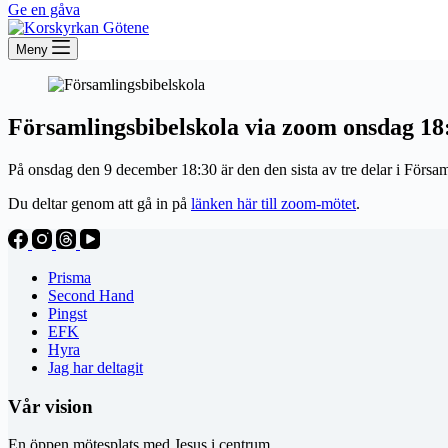
Ge en gåva
Meny
Församlingsbibelskola via zoom onsdag 18:
På onsdag den 9 december 18:30 är den den sista av tre delar i Försa
Du deltar genom att gå in på
länken här till zoom-mötet
.
Prisma
Second Hand
Pingst
EFK
Hyra
Jag har deltagit
Vår vision
En öppen mötesplats med Jesus i centrum.