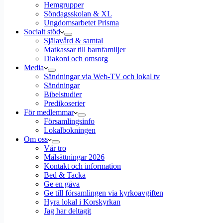
Hemgrupper
Söndagsskolan & XL
Ungdomsarbetet Prisma
Socialt stöd
Själavård & samtal
Matkassar till barnfamiljer
Diakoni och omsorg
Media
Sändningar via Web-TV och lokal tv
Sändningar
Bibelstudier
Predikoserier
För medlemmar
Församlingsinfo
Lokalbokningen
Om oss
Vår tro
Målsättningar 2026
Kontakt och information
Bed & Tacka
Ge en gåva
Ge till församlingen via kyrkoavgiften
Hyra lokal i Korskyrkan
Jag har deltagit