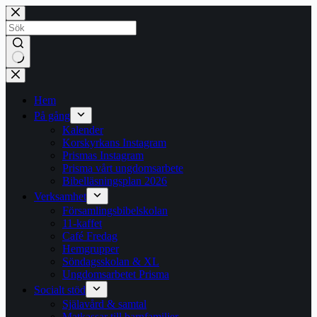
Hoppa
till
innehåll
Inga
resultat
Hem
På gång
Kalender
Korskyrkans Instagram
Prismas Instagram
Prisma vårt ungdomsarbete
Bibelläsningsplan 2026
Verksamhet
Församlingsbibelskolan
11-kaffet
Café Fredag
Hemgrupper
Söndagsskolan & XL
Ungdomsarbetet Prisma
Socialt stöd
Själavård & samtal
Matkassar till barnfamiljer