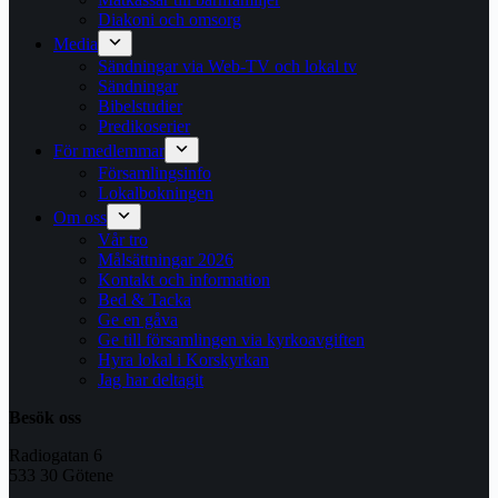
Diakoni och omsorg
Media
Sändningar via Web-TV och lokal tv
Sändningar
Bibelstudier
Predikoserier
För medlemmar
Församlingsinfo
Lokalbokningen
Om oss
Vår tro
Målsättningar 2026
Kontakt och information
Bed & Tacka
Ge en gåva
Ge till församlingen via kyrkoavgiften
Hyra lokal i Korskyrkan
Jag har deltagit
Besök oss
Radiogatan 6
533 30 Götene