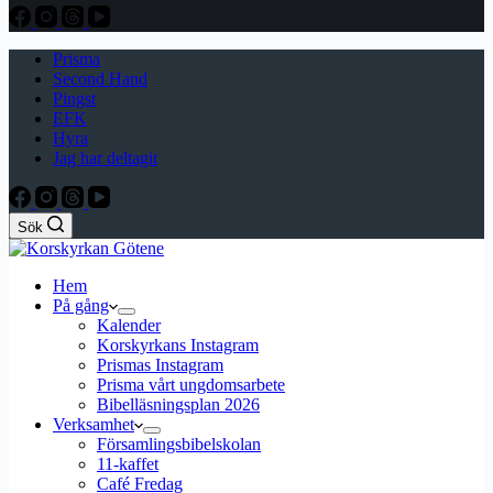
Prisma
Second Hand
Pingst
EFK
Hyra
Jag har deltagit
Sök
Hem
På gång
Kalender
Korskyrkans Instagram
Prismas Instagram
Prisma vårt ungdomsarbete
Bibelläsningsplan 2026
Verksamhet
Församlingsbibelskolan
11-kaffet
Café Fredag