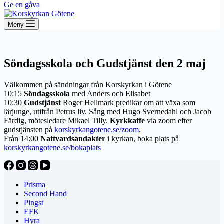
Ge en gåva
Meny
Söndagsskola och Gudstjänst den 2 maj
Välkommen på sändningar från Korskyrkan i Götene
10:15
Söndagsskola
med Anders och Elisabet
10:30
Gudstjänst
Roger Hellmark predikar om att växa som
lärjunge, utifrån Petrus liv. Sång med Hugo Svernedahl och Jacob
Färdig, mötesledare Mikael Tilly.
Kyrkkaffe
via zoom efter
gudstjänsten på
korskyrkangotene.se/zoom
.
Från 14:00
Nattvardsandakter
i kyrkan, boka plats på
korskyrkangotene.se/bokaplats
Prisma
Second Hand
Pingst
EFK
Hyra