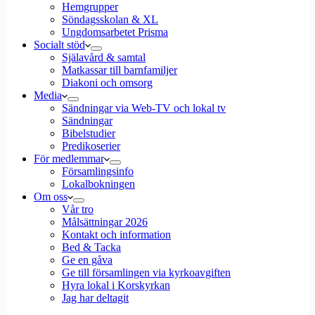
Hemgrupper
Söndagsskolan & XL
Ungdomsarbetet Prisma
Socialt stöd
Själavård & samtal
Matkassar till barnfamiljer
Diakoni och omsorg
Media
Sändningar via Web-TV och lokal tv
Sändningar
Bibelstudier
Predikoserier
För medlemmar
Församlingsinfo
Lokalbokningen
Om oss
Vår tro
Målsättningar 2026
Kontakt och information
Bed & Tacka
Ge en gåva
Ge till församlingen via kyrkoavgiften
Hyra lokal i Korskyrkan
Jag har deltagit