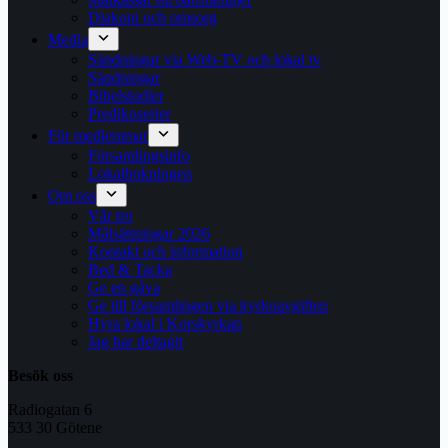
Diakoni och omsorg
Media
Sändningar via Web-TV och lokal tv
Sändningar
Bibelstudier
Predikoserier
För medlemmar
Församlingsinfo
Lokalbokningen
Om oss
Vår tro
Målsättningar 2026
Kontakt och information
Bed & Tacka
Ge en gåva
Ge till församlingen via kyrkoavgiften
Hyra lokal i Korskyrkan
Jag har deltagit
Besök oss
Radiogatan 6
533 30 Götene