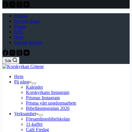
Prisma
Second Hand
Pingst
EFK
Hyra
Jag har deltagit
Sök
Hem
På gång
Kalender
Korskyrkans Instagram
Prismas Instagram
Prisma vårt ungdomsarbete
Bibelläsningsplan 2026
Verksamhet
Församlingsbibelskolan
11-kaffet
Café Fredag