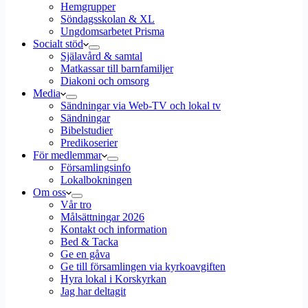
Hemgrupper
Söndagsskolan & XL
Ungdomsarbetet Prisma
Socialt stöd
Själavård & samtal
Matkassar till barnfamiljer
Diakoni och omsorg
Media
Sändningar via Web-TV och lokal tv
Sändningar
Bibelstudier
Predikoserier
För medlemmar
Församlingsinfo
Lokalbokningen
Om oss
Vår tro
Målsättningar 2026
Kontakt och information
Bed & Tacka
Ge en gåva
Ge till församlingen via kyrkoavgiften
Hyra lokal i Korskyrkan
Jag har deltagit