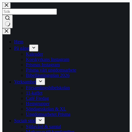
Hoppa
till
innehåll
Inga
resultat
Hem
På gång
Kalender
Korskyrkans Instagram
Prismas Instagram
Prisma vårt ungdomsarbete
Bibelläsningsplan 2026
Verksamhet
Församlingsbibelskolan
11-kaffet
Café Fredag
Hemgrupper
Söndagsskolan & XL
Ungdomsarbetet Prisma
Socialt stöd
Själavård & samtal
Matkassar till barnfamiljer