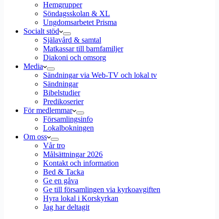
Hemgrupper
Söndagsskolan & XL
Ungdomsarbetet Prisma
Socialt stöd
Själavård & samtal
Matkassar till barnfamiljer
Diakoni och omsorg
Media
Sändningar via Web-TV och lokal tv
Sändningar
Bibelstudier
Predikoserier
För medlemmar
Församlingsinfo
Lokalbokningen
Om oss
Vår tro
Målsättningar 2026
Kontakt och information
Bed & Tacka
Ge en gåva
Ge till församlingen via kyrkoavgiften
Hyra lokal i Korskyrkan
Jag har deltagit