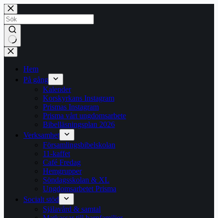
Hoppa
till
innehåll
Inga
resultat
Hem
På gång
Kalender
Korskyrkans Instagram
Prismas Instagram
Prisma vårt ungdomsarbete
Bibelläsningsplan 2026
Verksamhet
Församlingsbibelskolan
11-kaffet
Café Fredag
Hemgrupper
Söndagsskolan & XL
Ungdomsarbetet Prisma
Socialt stöd
Själavård & samtal
Matkassar till barnfamiljer