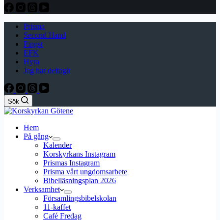
Prisma
Second Hand
Pingst
EFK
Hyra
Jag har deltagit
Sök
Hem
På gång
Kalender
Korskyrkans Instagram
Prismas Instagram
Prisma vårt ungdomsarbete
Bibelläsningsplan 2026
Verksamhet
Församlingsbibelskolan
11-kaffet
Café Fredag