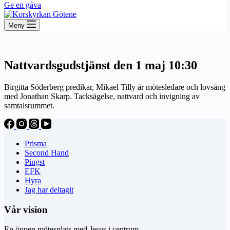
Ge en gåva
Meny
Nattvardsgudstjänst den 1 maj 10:30
Birgitta Söderberg predikar, Mikael Tilly är mötesledare och lovsång
med Jonathan Skarp. Tacksägelse, nattvard och invigning av
samtalsrummet.
Prisma
Second Hand
Pingst
EFK
Hyra
Jag har deltagit
Vår vision
En öppen mötesplats med Jesus i centrum.