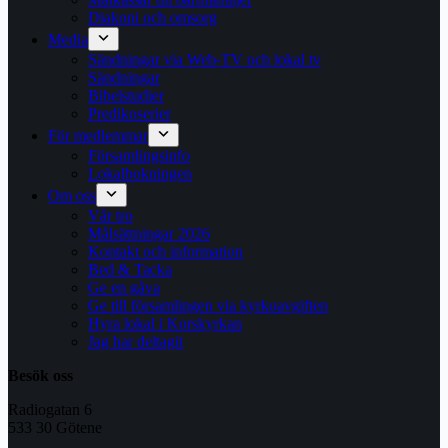
Diakoni och omsorg
Media
Sändningar via Web-TV och lokal tv
Sändningar
Bibelstudier
Predikoserier
För medlemmar
Församlingsinfo
Lokalbokningen
Om oss
Vår tro
Målsättningar 2026
Kontakt och information
Bed & Tacka
Ge en gåva
Ge till församlingen via kyrkoavgiften
Hyra lokal i Korskyrkan
Jag har deltagit
Besök oss
Radiogatan 6
533 30 Götene