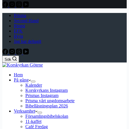
Prisma
Second Hand
Pingst
EFK
Hyra
Jag har deltagit
Sök
Hem
På gång
Kalender
Korskyrkans Instagram
Prismas Instagram
Prisma vårt ungdomsarbete
Bibelläsningsplan 2026
Verksamhet
Församlingsbibelskolan
11-kaffet
Café Fredag