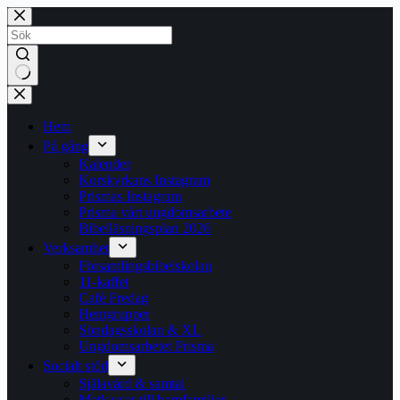
Hoppa
till
innehåll
Inga
resultat
Hem
På gång
Kalender
Korskyrkans Instagram
Prismas Instagram
Prisma vårt ungdomsarbete
Bibelläsningsplan 2026
Verksamhet
Församlingsbibelskolan
11-kaffet
Café Fredag
Hemgrupper
Söndagsskolan & XL
Ungdomsarbetet Prisma
Socialt stöd
Själavård & samtal
Matkassar till barnfamiljer