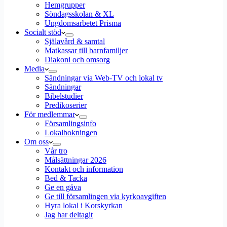
Hemgrupper
Söndagsskolan & XL
Ungdomsarbetet Prisma
Socialt stöd
Själavård & samtal
Matkassar till barnfamiljer
Diakoni och omsorg
Media
Sändningar via Web-TV och lokal tv
Sändningar
Bibelstudier
Predikoserier
För medlemmar
Församlingsinfo
Lokalbokningen
Om oss
Vår tro
Målsättningar 2026
Kontakt och information
Bed & Tacka
Ge en gåva
Ge till församlingen via kyrkoavgiften
Hyra lokal i Korskyrkan
Jag har deltagit