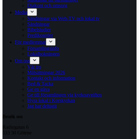
Diakoni och omsorg
Media
Sändningar via Web-TV och lokal tv
Sändningar
Bibelstudier
Predikoserier
För medlemmar
Församlingsinfo
Lokalbokningen
Om oss
Vår tro
Målsättningar 2026
Kontakt och information
Bed & Tacka
Ge en gåva
Ge till församlingen via kyrkoavgiften
Hyra lokal i Korskyrkan
Jag har deltagit
Besök oss
Radiogatan 6
533 30 Götene