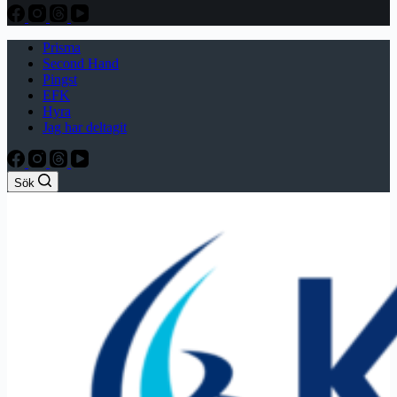
Prisma
Second Hand
Pingst
EFK
Hyra
Jag har deltagit
Sök