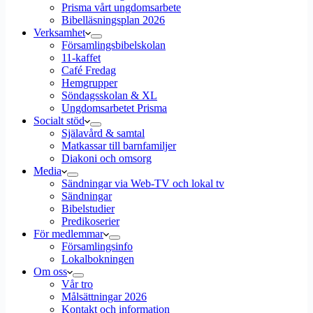
Prisma vårt ungdomsarbete
Bibelläsningsplan 2026
Verksamhet
Församlingsbibelskolan
11-kaffet
Café Fredag
Hemgrupper
Söndagsskolan & XL
Ungdomsarbetet Prisma
Socialt stöd
Själavård & samtal
Matkassar till barnfamiljer
Diakoni och omsorg
Media
Sändningar via Web-TV och lokal tv
Sändningar
Bibelstudier
Predikoserier
För medlemmar
Församlingsinfo
Lokalbokningen
Om oss
Vår tro
Målsättningar 2026
Kontakt och information