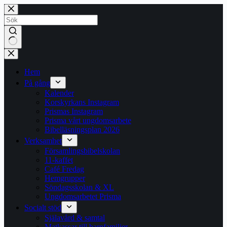
Hoppa
till
innehåll
Inga
resultat
Hem
På gång
Kalender
Korskyrkans Instagram
Prismas Instagram
Prisma vårt ungdomsarbete
Bibelläsningsplan 2026
Verksamhet
Församlingsbibelskolan
11-kaffet
Café Fredag
Hemgrupper
Söndagsskolan & XL
Ungdomsarbetet Prisma
Socialt stöd
Själavård & samtal
Matkassar till barnfamiljer