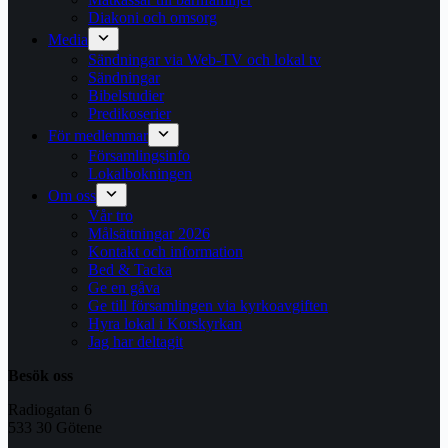
Diakoni och omsorg
Media
Sändningar via Web-TV och lokal tv
Sändningar
Bibelstudier
Predikoserier
För medlemmar
Församlingsinfo
Lokalbokningen
Om oss
Vår tro
Målsättningar 2026
Kontakt och information
Bed & Tacka
Ge en gåva
Ge till församlingen via kyrkoavgiften
Hyra lokal i Korskyrkan
Jag har deltagit
Besök oss
Radiogatan 6
533 30 Götene