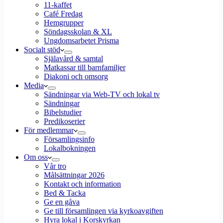
11-kaffet
Café Fredag
Hemgrupper
Söndagsskolan & XL
Ungdomsarbetet Prisma
Socialt stöd
Själavård & samtal
Matkassar till barnfamiljer
Diakoni och omsorg
Media
Sändningar via Web-TV och lokal tv
Sändningar
Bibelstudier
Predikoserier
För medlemmar
Församlingsinfo
Lokalbokningen
Om oss
Vår tro
Målsättningar 2026
Kontakt och information
Bed & Tacka
Ge en gåva
Ge till församlingen via kyrkoavgiften
Hyra lokal i Korskyrkan