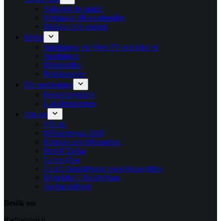
Själavård & samtal
Matkassar till barnfamiljer
Diakoni och omsorg
Media
Sändningar via Web-TV och lokal tv
Sändningar
Bibelstudier
Predikoserier
För medlemmar
Församlingsinfo
Lokalbokningen
Om oss
Vår tro
Målsättningar 2026
Kontakt och information
Bed & Tacka
Ge en gåva
Ge till församlingen via kyrkoavgiften
Hyra lokal i Korskyrkan
Jag har deltagit
Besök oss
Radiogatan 6