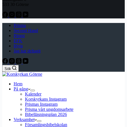
533 30 Götene
Prisma
Second Hand
Pingst
EFK
Hyra
Jag har deltagit
Sök
Hem
På gång
Kalender
Korskyrkans Instagram
Prismas Instagram
Prisma vårt ungdomsarbete
Bibelläsningsplan 2026
Verksamhet
Församlingsbibelskolan