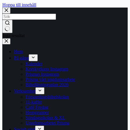
Hoppa till innehåll
Inga resultat
Hem
På gång
Kalender
Korskyrkans Instagram
Prismas Instagram
Prisma vårt ungdomsarbete
Bibelläsningsplan 2026
Verksamhet
Församlingsbibelskolan
11-kaffet
Café Fredag
Hemgrupper
Söndagsskolan & XL
Ungdomsarbetet Prisma
Socialt stöd