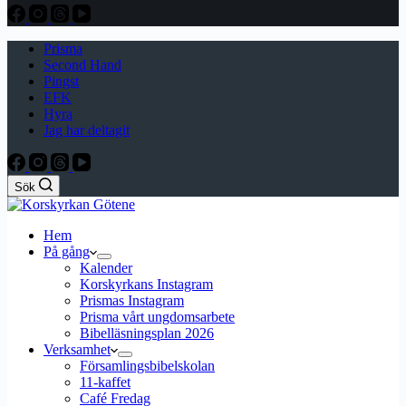
Prisma
Second Hand
Pingst
EFK
Hyra
Jag har deltagit
Sök
Hem
På gång
Kalender
Korskyrkans Instagram
Prismas Instagram
Prisma vårt ungdomsarbete
Bibelläsningsplan 2026
Verksamhet
Församlingsbibelskolan
11-kaffet
Café Fredag