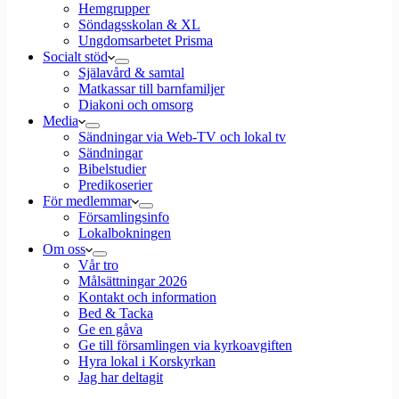
Hemgrupper
Söndagsskolan & XL
Ungdomsarbetet Prisma
Socialt stöd
Själavård & samtal
Matkassar till barnfamiljer
Diakoni och omsorg
Media
Sändningar via Web-TV och lokal tv
Sändningar
Bibelstudier
Predikoserier
För medlemmar
Församlingsinfo
Lokalbokningen
Om oss
Vår tro
Målsättningar 2026
Kontakt och information
Bed & Tacka
Ge en gåva
Ge till församlingen via kyrkoavgiften
Hyra lokal i Korskyrkan
Jag har deltagit