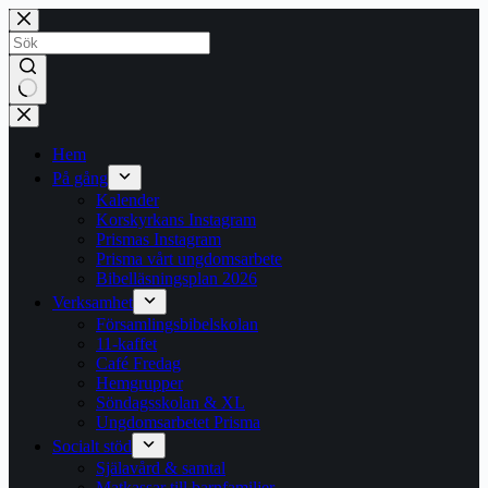
Hoppa
till
innehåll
Inga
resultat
Hem
På gång
Kalender
Korskyrkans Instagram
Prismas Instagram
Prisma vårt ungdomsarbete
Bibelläsningsplan 2026
Verksamhet
Församlingsbibelskolan
11-kaffet
Café Fredag
Hemgrupper
Söndagsskolan & XL
Ungdomsarbetet Prisma
Socialt stöd
Själavård & samtal
Matkassar till barnfamiljer