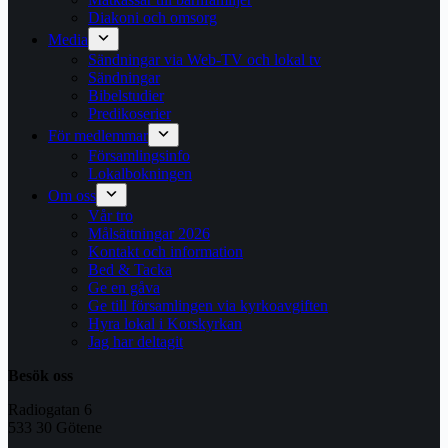
Diakoni och omsorg
Media
Sändningar via Web-TV och lokal tv
Sändningar
Bibelstudier
Predikoserier
För medlemmar
Församlingsinfo
Lokalbokningen
Om oss
Vår tro
Målsättningar 2026
Kontakt och information
Bed & Tacka
Ge en gåva
Ge till församlingen via kyrkoavgiften
Hyra lokal i Korskyrkan
Jag har deltagit
Besök oss
Radiogatan 6
533 30 Götene