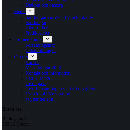
Diakoni och omsorg
Media
Sändningar via Web-TV och lokal tv
Sändningar
Bibelstudier
Predikoserier
För medlemmar
Församlingsinfo
Lokalbokningen
Om oss
Vår tro
Målsättningar 2026
Kontakt och information
Bed & Tacka
Ge en gåva
Ge till församlingen via kyrkoavgiften
Hyra lokal i Korskyrkan
Jag har deltagit
Besök oss
Radiogatan 6
533 30 Götene