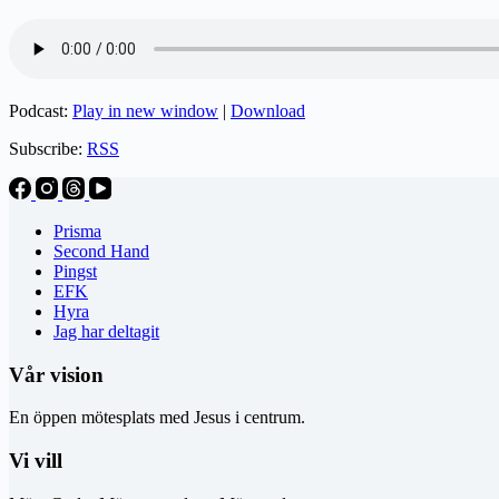
Podcast:
Play in new window
|
Download
Subscribe:
RSS
Prisma
Second Hand
Pingst
EFK
Hyra
Jag har deltagit
Vår vision
En öppen mötesplats med Jesus i centrum.
Vi vill