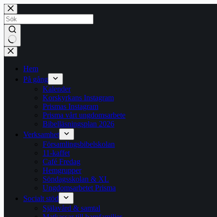
Hoppa
till
innehåll
Inga
resultat
Hem
På gång
Kalender
Korskyrkans Instagram
Prismas Instagram
Prisma vårt ungdomsarbete
Bibelläsningsplan 2026
Verksamhet
Församlingsbibelskolan
11-kaffet
Café Fredag
Hemgrupper
Söndagsskolan & XL
Ungdomsarbetet Prisma
Socialt stöd
Själavård & samtal
Matkassar till barnfamiljer