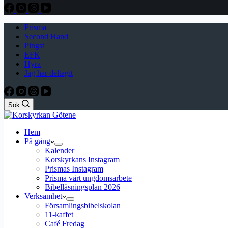
Prisma
Second Hand
Pingst
EFK
Hyra
Jag har deltagit
Sök
Hem
På gång
Kalender
Korskyrkans Instagram
Prismas Instagram
Prisma vårt ungdomsarbete
Bibelläsningsplan 2026
Verksamhet
Församlingsbibelskolan
11-kaffet
Café Fredag