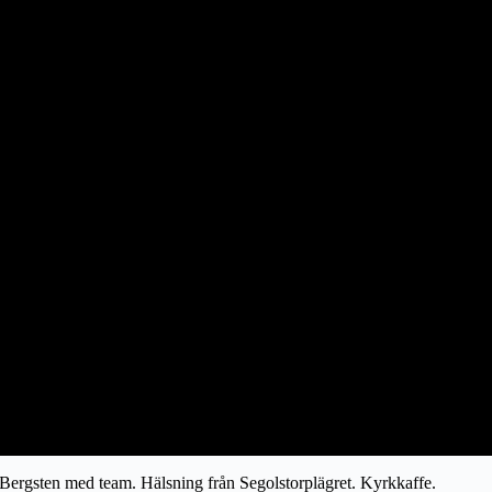
Bergsten med team. Hälsning från Segolstorplägret. Kyrkkaffe.