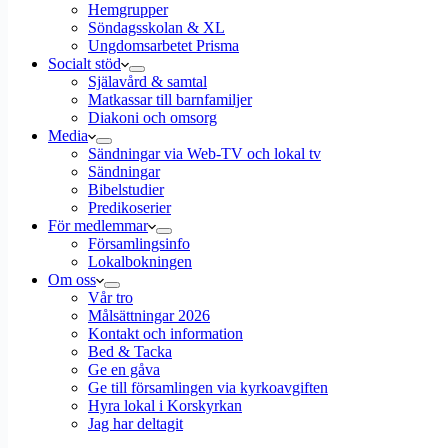
Hemgrupper
Söndagsskolan & XL
Ungdomsarbetet Prisma
Socialt stöd
Själavård & samtal
Matkassar till barnfamiljer
Diakoni och omsorg
Media
Sändningar via Web-TV och lokal tv
Sändningar
Bibelstudier
Predikoserier
För medlemmar
Församlingsinfo
Lokalbokningen
Om oss
Vår tro
Målsättningar 2026
Kontakt och information
Bed & Tacka
Ge en gåva
Ge till församlingen via kyrkoavgiften
Hyra lokal i Korskyrkan
Jag har deltagit