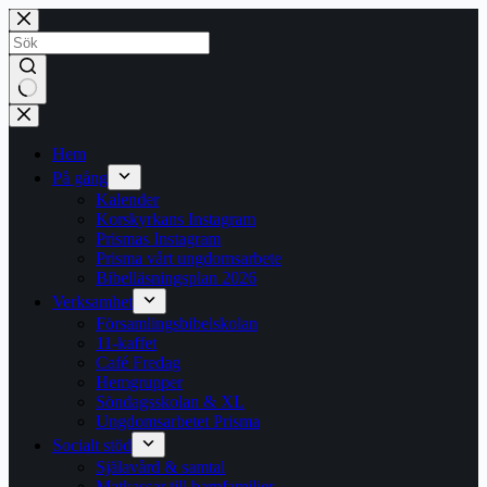
Hoppa
till
innehåll
Inga
resultat
Hem
På gång
Kalender
Korskyrkans Instagram
Prismas Instagram
Prisma vårt ungdomsarbete
Bibelläsningsplan 2026
Verksamhet
Församlingsbibelskolan
11-kaffet
Café Fredag
Hemgrupper
Söndagsskolan & XL
Ungdomsarbetet Prisma
Socialt stöd
Själavård & samtal
Matkassar till barnfamiljer