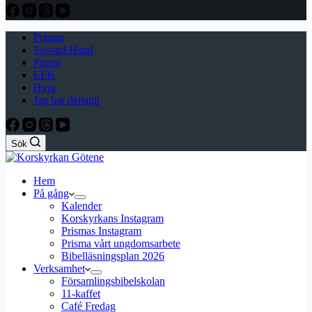
Prisma
Second Hand
Pingst
EFK
Hyra
Jag har deltagit
Sök
Hem
På gång
Kalender
Korskyrkans Instagram
Prismas Instagram
Prisma vårt ungdomsarbete
Bibelläsningsplan 2026
Verksamhet
Församlingsbibelskolan
11-kaffet
Café Fredag