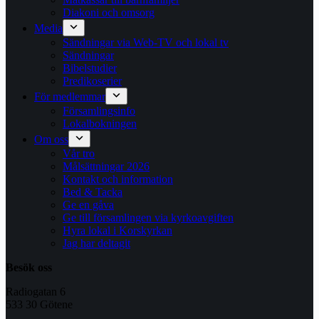
Diakoni och omsorg
Media
Sändningar via Web-TV och lokal tv
Sändningar
Bibelstudier
Predikoserier
För medlemmar
Församlingsinfo
Lokalbokningen
Om oss
Vår tro
Målsättningar 2026
Kontakt och information
Bed & Tacka
Ge en gåva
Ge till församlingen via kyrkoavgiften
Hyra lokal i Korskyrkan
Jag har deltagit
Besök oss
Radiogatan 6
533 30 Götene