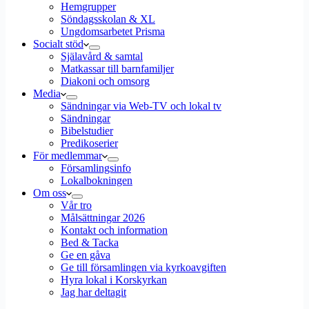
Hemgrupper
Söndagsskolan & XL
Ungdomsarbetet Prisma
Socialt stöd
Själavård & samtal
Matkassar till barnfamiljer
Diakoni och omsorg
Media
Sändningar via Web-TV och lokal tv
Sändningar
Bibelstudier
Predikoserier
För medlemmar
Församlingsinfo
Lokalbokningen
Om oss
Vår tro
Målsättningar 2026
Kontakt och information
Bed & Tacka
Ge en gåva
Ge till församlingen via kyrkoavgiften
Hyra lokal i Korskyrkan
Jag har deltagit