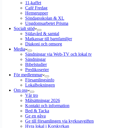
11-kaffet
Café Fredag
Hemgrupper
Söndagsskolan & XL
Ungdomsarbetet Prisma
Socialt stöd
Själavård & samtal
Matkassar till barnfamiljer
Diakoni och omsorg
Media
Sändningar via Web-TV och lokal tv
Sändningar
Bibelstudier
Predikoserier
För medlemmar
Församlingsinfo
Lokalbokningen
Om oss
Vår tro
Målsättningar 2026
Kontakt och information
Bed & Tacka
Ge en gåva
Ge till församlingen via kyrkoavgiften
Hyra lokal i Korskyrkan