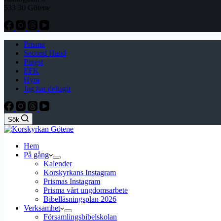
533 30 Götene
Prisma
Second Hand
Pingst
EFK
Hyra
Jag har deltagit
Sök
Hem
På gång
Kalender
Korskyrkans Instagram
Prismas Instagram
Prisma vårt ungdomsarbete
Bibelläsningsplan 2026
Verksamhet
Församlingsbibelskolan