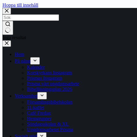
Hoppa till innehåll
Inga resultat
Hem
På gång
Kalender
Korskyrkans Instagram
Prismas Instagram
Prisma vårt ungdomsarbete
Bibelläsningsplan 2026
Verksamhet
Församlingsbibelskolan
11-kaffet
Café Fredag
Hemgrupper
Söndagsskolan & XL
Ungdomsarbetet Prisma
Socialt stöd