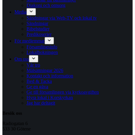
Diakoni och omsorg
Media
Sändningar via Web-TV och lokal tv
Sändningar
Bibelstudier
Predikoserier
För medlemmar
Församlingsinfo
Lokalbokningen
Om oss
Vår tro
Målsättningar 2026
Kontakt och information
Bed & Tacka
Ge en gåva
Ge till församlingen via kyrkoavgiften
Hyra lokal i Korskyrkan
Jag har deltagit
Besök oss
Radiogatan 6
533 30 Götene