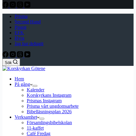
Prisma
Second Hand
Pingst
EFK
Hyra
Jag har deltagit
Sök
Hem
På gång
Kalender
Korskyrkans Instagram
Prismas Instagram
Prisma vårt ungdomsarbete
Bibelläsningsplan 2026
Verksamhet
Församlingsbibelskolan
11-kaffet
Café Fredag