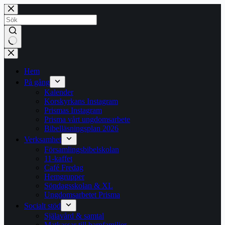
Hoppa
till
innehåll
Inga
resultat
Hem
På gång
Kalender
Korskyrkans Instagram
Prismas Instagram
Prisma vårt ungdomsarbete
Bibelläsningsplan 2026
Verksamhet
Församlingsbibelskolan
11-kaffet
Café Fredag
Hemgrupper
Söndagsskolan & XL
Ungdomsarbetet Prisma
Socialt stöd
Själavård & samtal
Matkassar till barnfamiljer