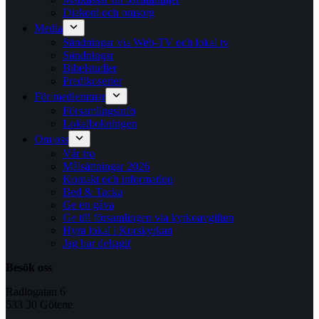
Diakoni och omsorg
Media
Sändningar via Web-TV och lokal tv
Sändningar
Bibelstudier
Predikoserier
För medlemmar
Församlingsinfo
Lokalbokningen
Om oss
Vår tro
Målsättningar 2026
Kontakt och information
Bed & Tacka
Ge en gåva
Ge till församlingen via kyrkoavgiften
Hyra lokal i Korskyrkan
Jag har deltagit
Besök oss
Radiogatan 6
533 30 Götene