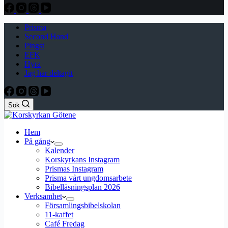
Prisma
Second Hand
Pingst
EFK
Hyra
Jag har deltagit
Sök
Hem
På gång
Kalender
Korskyrkans Instagram
Prismas Instagram
Prisma vårt ungdomsarbete
Bibelläsningsplan 2026
Verksamhet
Församlingsbibelskolan
11-kaffet
Café Fredag