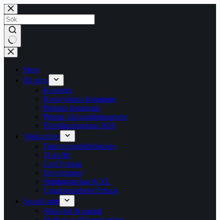
Hoppa
till
innehåll
Inga
resultat
Hem
På gång
Kalender
Korskyrkans Instagram
Prismas Instagram
Prisma vårt ungdomsarbete
Bibelläsningsplan 2026
Verksamhet
Församlingsbibelskolan
11-kaffet
Café Fredag
Hemgrupper
Söndagsskolan & XL
Ungdomsarbetet Prisma
Socialt stöd
Själavård & samtal
Matkassar till barnfamiljer