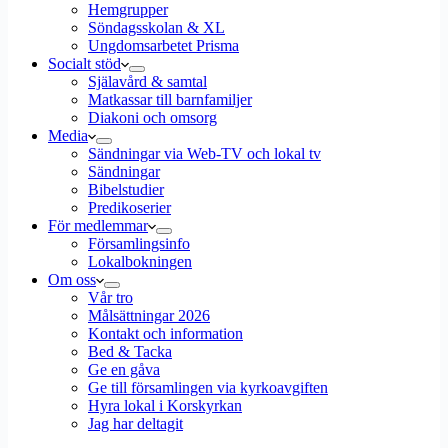
Hemgrupper
Söndagsskolan & XL
Ungdomsarbetet Prisma
Socialt stöd
Själavård & samtal
Matkassar till barnfamiljer
Diakoni och omsorg
Media
Sändningar via Web-TV och lokal tv
Sändningar
Bibelstudier
Predikoserier
För medlemmar
Församlingsinfo
Lokalbokningen
Om oss
Vår tro
Målsättningar 2026
Kontakt och information
Bed & Tacka
Ge en gåva
Ge till församlingen via kyrkoavgiften
Hyra lokal i Korskyrkan
Jag har deltagit