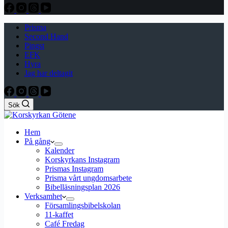
Prisma
Second Hand
Pingst
EFK
Hyra
Jag har deltagit
Sök
Hem
På gång
Kalender
Korskyrkans Instagram
Prismas Instagram
Prisma vårt ungdomsarbete
Bibelläsningsplan 2026
Verksamhet
Församlingsbibelskolan
11-kaffet
Café Fredag