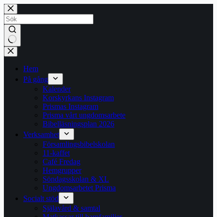
Hoppa
till
innehåll
Inga
resultat
Hem
På gång
Kalender
Korskyrkans Instagram
Prismas Instagram
Prisma vårt ungdomsarbete
Bibelläsningsplan 2026
Verksamhet
Församlingsbibelskolan
11-kaffet
Café Fredag
Hemgrupper
Söndagsskolan & XL
Ungdomsarbetet Prisma
Socialt stöd
Själavård & samtal
Matkassar till barnfamiljer