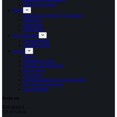
Diakoni och omsorg
Media
Sändningar via Web-TV och lokal tv
Sändningar
Bibelstudier
Predikoserier
För medlemmar
Församlingsinfo
Lokalbokningen
Om oss
Vår tro
Målsättningar 2026
Kontakt och information
Bed & Tacka
Ge en gåva
Ge till församlingen via kyrkoavgiften
Hyra lokal i Korskyrkan
Jag har deltagit
Besök oss
Radiogatan 6
533 30 Götene