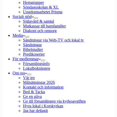
Hemgrupper
Söndagsskolan & XL
Ungdomsarbetet Prisma
Socialt stöd
Själavård & samtal
Matkassar till barnfamiljer
Diakoni och omsorg
Media
Sändningar via Web-TV och lokal tv
Sändningar
Bibelstudier
Predikoserier
För medlemmar
Församlingsinfo
Lokalbokningen
Om oss
Vår tro
Målsättningar 2026
Kontakt och information
Bed & Tacka
Ge en gåva
Ge till församlingen via kyrkoavgiften
Hyra lokal i Korskyrkan
Jag har deltagit