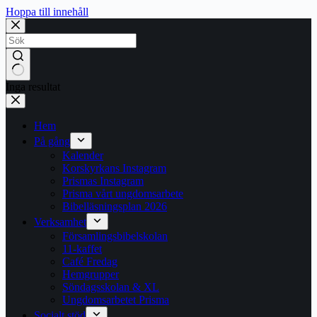
Hoppa till innehåll
Inga resultat
Hem
På gång
Kalender
Korskyrkans Instagram
Prismas Instagram
Prisma vårt ungdomsarbete
Bibelläsningsplan 2026
Verksamhet
Församlingsbibelskolan
11-kaffet
Café Fredag
Hemgrupper
Söndagsskolan & XL
Ungdomsarbetet Prisma
Socialt stöd