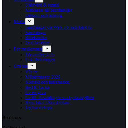
Själavård & samtal
Matkassar till barnfamiljer
Diakoni och omsorg
Media
Sändningar via Web-TV och lokal tv
Sändningar
Bibelstudier
Predikoserier
För medlemmar
Församlingsinfo
Lokalbokningen
Om oss
Vår tro
Målsättningar 2026
Kontakt och information
Bed & Tacka
Ge en gåva
Ge till församlingen via kyrkoavgiften
Hyra lokal i Korskyrkan
Jag har deltagit
Besök oss
Radiogatan 6