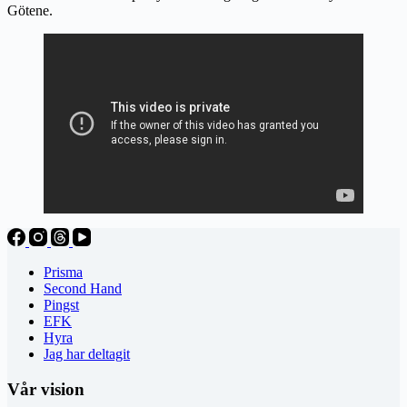
Götene.
Prisma
Second Hand
Pingst
EFK
Hyra
Jag har deltagit
Vår vision