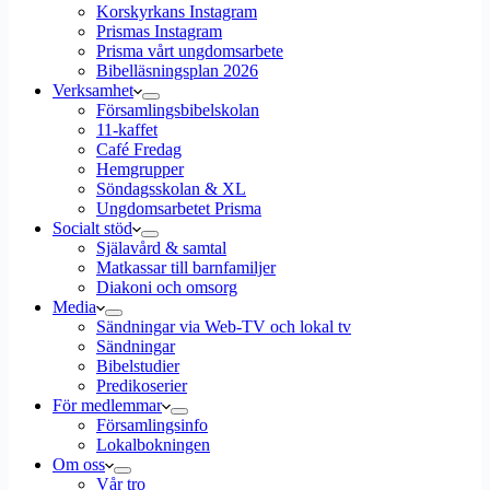
Korskyrkans Instagram
Prismas Instagram
Prisma vårt ungdomsarbete
Bibelläsningsplan 2026
Verksamhet
Församlingsbibelskolan
11-kaffet
Café Fredag
Hemgrupper
Söndagsskolan & XL
Ungdomsarbetet Prisma
Socialt stöd
Själavård & samtal
Matkassar till barnfamiljer
Diakoni och omsorg
Media
Sändningar via Web-TV och lokal tv
Sändningar
Bibelstudier
Predikoserier
För medlemmar
Församlingsinfo
Lokalbokningen
Om oss
Vår tro