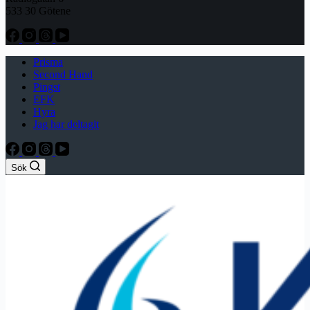
533 30 Götene
Prisma
Second Hand
Pingst
EFK
Hyra
Jag har deltagit
Sök