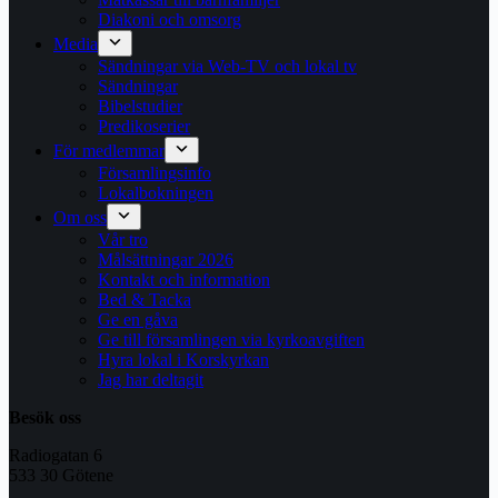
Diakoni och omsorg
Media
Sändningar via Web-TV och lokal tv
Sändningar
Bibelstudier
Predikoserier
För medlemmar
Församlingsinfo
Lokalbokningen
Om oss
Vår tro
Målsättningar 2026
Kontakt och information
Bed & Tacka
Ge en gåva
Ge till församlingen via kyrkoavgiften
Hyra lokal i Korskyrkan
Jag har deltagit
Besök oss
Radiogatan 6
533 30 Götene