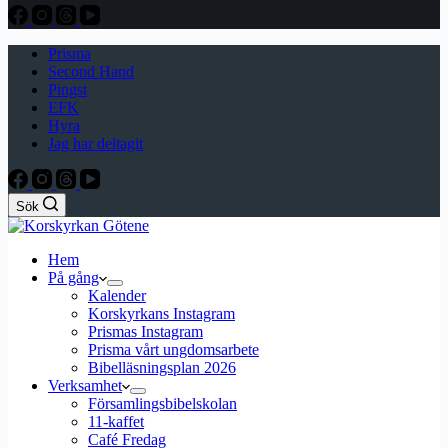
Prisma
Second Hand
Pingst
EFK
Hyra
Jag har deltagit
Sök
Hem
På gång
Kalender
Korskyrkans Instagram
Prismas Instagram
Prisma vårt ungdomsarbete
Bibelläsningsplan 2026
Verksamhet
Församlingsbibelskolan
11-kaffet
Café Fredag