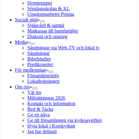
Hemgrupper
Söndagsskolan & XL
Ungdomsarbetet Prisma
Socialt stöd
Själavård & samtal
Matkassar till barnfamiljer
Diakoni och omsorg
Media
Sändningar via Web-TV och lokal tv
Sändningar
Bibelstudier
Predikoserier
För medlemmar
Församlingsinfo
Lokalbokningen
Om oss
Vår tro
Målsättningar 2026
Kontakt och information
Bed & Tacka
Ge en gåva
Ge till församlingen via kyrkoavgiften
Hyra lokal i Korskyrkan
Jag har deltagit