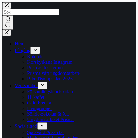
Hoppa
till
innehåll
Inga
resultat
Hem
På gång
Kalender
Korskyrkans Instagram
Prismas Instagram
Prisma vårt ungdomsarbete
Bibelläsningsplan 2026
Verksamhet
Församlingsbibelskolan
11-kaffet
Café Fredag
Hemgrupper
Söndagsskolan & XL
Ungdomsarbetet Prisma
Socialt stöd
Själavård & samtal
Matkassar till barnfamiljer