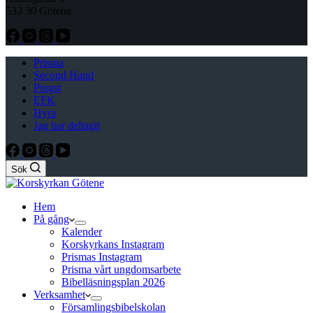
533 30 Götene
Prisma
Second Hand
Pingst
EFK
Hyra
Jag har deltagit
Sök
Hem
På gång
Kalender
Korskyrkans Instagram
Prismas Instagram
Prisma vårt ungdomsarbete
Bibelläsningsplan 2026
Verksamhet
Församlingsbibelskolan