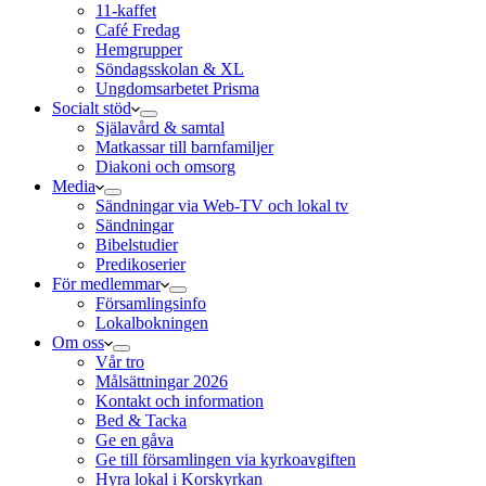
11-kaffet
Café Fredag
Hemgrupper
Söndagsskolan & XL
Ungdomsarbetet Prisma
Socialt stöd
Själavård & samtal
Matkassar till barnfamiljer
Diakoni och omsorg
Media
Sändningar via Web-TV och lokal tv
Sändningar
Bibelstudier
Predikoserier
För medlemmar
Församlingsinfo
Lokalbokningen
Om oss
Vår tro
Målsättningar 2026
Kontakt och information
Bed & Tacka
Ge en gåva
Ge till församlingen via kyrkoavgiften
Hyra lokal i Korskyrkan