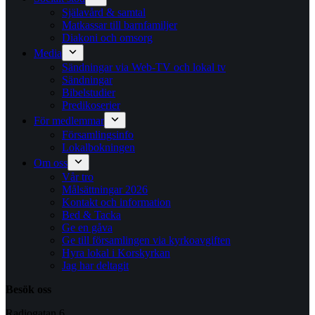
Själavård & samtal
Matkassar till barnfamiljer
Diakoni och omsorg
Media
Sändningar via Web-TV och lokal tv
Sändningar
Bibelstudier
Predikoserier
För medlemmar
Församlingsinfo
Lokalbokningen
Om oss
Vår tro
Målsättningar 2026
Kontakt och information
Bed & Tacka
Ge en gåva
Ge till församlingen via kyrkoavgiften
Hyra lokal i Korskyrkan
Jag har deltagit
Besök oss
Radiogatan 6