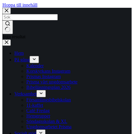
Hoppa till innehåll
Inga resultat
Hem
På gång
Kalender
Korskyrkans Instagram
Prismas Instagram
Prisma vårt ungdomsarbete
Bibelläsningsplan 2026
Verksamhet
Församlingsbibelskolan
11-kaffet
Café Fredag
Hemgrupper
Söndagsskolan & XL
Ungdomsarbetet Prisma
Socialt stöd