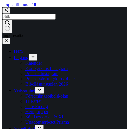
Hoppa till innehåll
Inga resultat
Hem
På gång
Kalender
Korskyrkans Instagram
Prismas Instagram
Prisma vårt ungdomsarbete
Bibelläsningsplan 2026
Verksamhet
Församlingsbibelskolan
11-kaffet
Café Fredag
Hemgrupper
Söndagsskolan & XL
Ungdomsarbetet Prisma
Socialt stöd