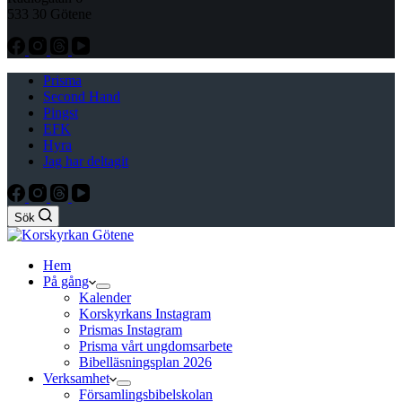
533 30 Götene
Prisma
Second Hand
Pingst
EFK
Hyra
Jag har deltagit
Sök
Hem
På gång
Kalender
Korskyrkans Instagram
Prismas Instagram
Prisma vårt ungdomsarbete
Bibelläsningsplan 2026
Verksamhet
Församlingsbibelskolan