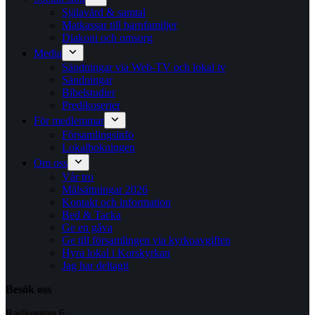
Själavård & samtal
Matkassar till barnfamiljer
Diakoni och omsorg
Media
Sändningar via Web-TV och lokal tv
Sändningar
Bibelstudier
Predikoserier
För medlemmar
Församlingsinfo
Lokalbokningen
Om oss
Vår tro
Målsättningar 2026
Kontakt och information
Bed & Tacka
Ge en gåva
Ge till församlingen via kyrkoavgiften
Hyra lokal i Korskyrkan
Jag har deltagit
Besök oss
Radiogatan 6