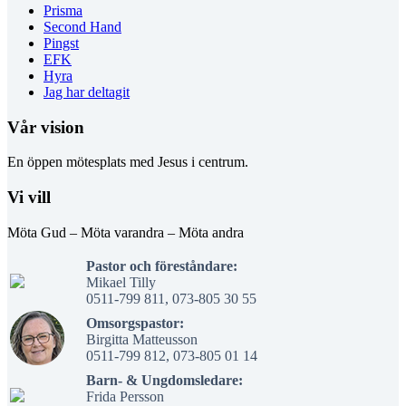
Prisma
Second Hand
Pingst
EFK
Hyra
Jag har deltagit
Vår vision
En öppen mötesplats med Jesus i centrum.
Vi vill
Möta Gud – Möta varandra – Möta andra
Pastor och föreståndare:
Mikael Tilly
0511-799 811, 073-805 30 55
Omsorgspastor:
Birgitta Matteusson
0511-799 812, 073-805 01 14
Barn- & Ungdomsledare:
Frida Persson