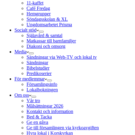
11-kaffet
Café Fredag
Hemgrupper
Söndagsskolan & XL
Ungdomsarbetet Prisma
Socialt stöd
Själavård & samtal
Matkassar till barnfamiljer
Diakoni och omsorg
Media
Sändningar via Web-TV och lokal tv
Sändningar
Bibelstudier
Predikoserier
För medlemmar
Församlingsinfo
Lokalbokningen
Om oss
Vår tro
Målsättningar 2026
Kontakt och information
Bed & Tacka
Ge en gåva
Ge till församlingen via kyrkoavgiften
Hyra lokal i Korskyrkan