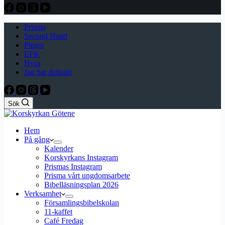
Prisma
Second Hand
Pingst
EFK
Hyra
Jag har deltagit
Sök
Hem
På gång
Kalender
Korskyrkans Instagram
Prismas Instagram
Prisma vårt ungdomsarbete
Bibelläsningsplan 2026
Verksamhet
Församlingsbibelskolan
11-kaffet
Café Fredag