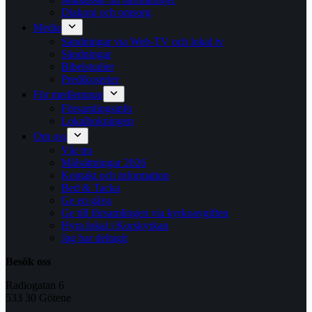
Diakoni och omsorg
Media
Sändningar via Web-TV och lokal tv
Sändningar
Bibelstudier
Predikoserier
För medlemmar
Församlingsinfo
Lokalbokningen
Om oss
Vår tro
Målsättningar 2026
Kontakt och information
Bed & Tacka
Ge en gåva
Ge till församlingen via kyrkoavgiften
Hyra lokal i Korskyrkan
Jag har deltagit
Besök oss
Radiogatan 6
533 30 Götene