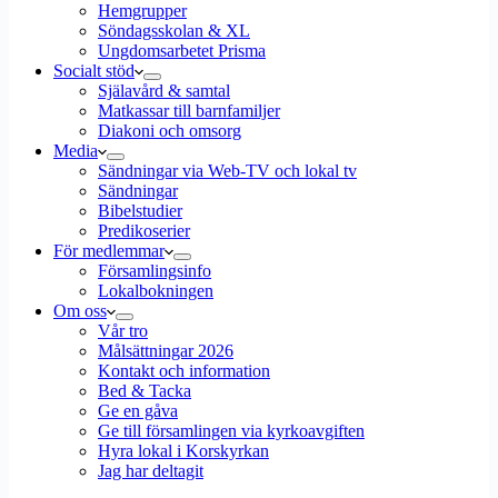
Hemgrupper
Söndagsskolan & XL
Ungdomsarbetet Prisma
Socialt stöd
Själavård & samtal
Matkassar till barnfamiljer
Diakoni och omsorg
Media
Sändningar via Web-TV och lokal tv
Sändningar
Bibelstudier
Predikoserier
För medlemmar
Församlingsinfo
Lokalbokningen
Om oss
Vår tro
Målsättningar 2026
Kontakt och information
Bed & Tacka
Ge en gåva
Ge till församlingen via kyrkoavgiften
Hyra lokal i Korskyrkan
Jag har deltagit