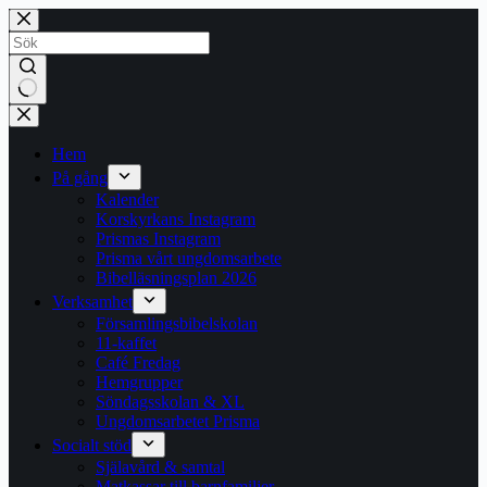
Hoppa
till
innehåll
Inga
resultat
Hem
På gång
Kalender
Korskyrkans Instagram
Prismas Instagram
Prisma vårt ungdomsarbete
Bibelläsningsplan 2026
Verksamhet
Församlingsbibelskolan
11-kaffet
Café Fredag
Hemgrupper
Söndagsskolan & XL
Ungdomsarbetet Prisma
Socialt stöd
Själavård & samtal
Matkassar till barnfamiljer