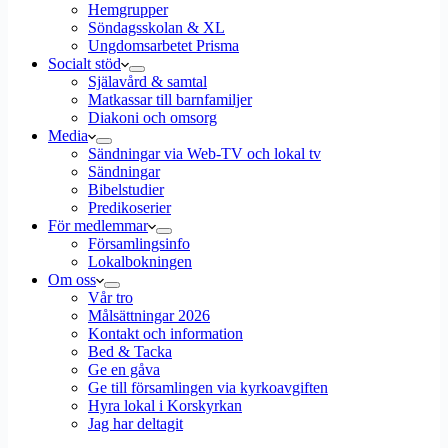
Hemgrupper
Söndagsskolan & XL
Ungdomsarbetet Prisma
Socialt stöd
Själavård & samtal
Matkassar till barnfamiljer
Diakoni och omsorg
Media
Sändningar via Web-TV och lokal tv
Sändningar
Bibelstudier
Predikoserier
För medlemmar
Församlingsinfo
Lokalbokningen
Om oss
Vår tro
Målsättningar 2026
Kontakt och information
Bed & Tacka
Ge en gåva
Ge till församlingen via kyrkoavgiften
Hyra lokal i Korskyrkan
Jag har deltagit