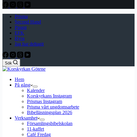
Prisma
Second Hand
Pingst
EFK
Hyra
Jag har deltagit
Sök
Hem
På gång
Kalender
Korskyrkans Instagram
Prismas Instagram
Prisma vårt ungdomsarbete
Bibelläsningsplan 2026
Verksamhet
Församlingsbibelskolan
11-kaffet
Café Fredag