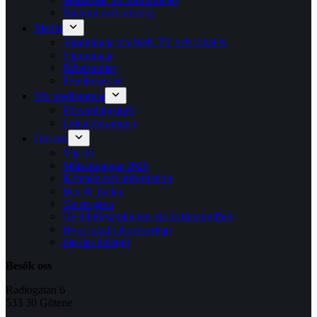
Diakoni och omsorg
Media
Sändningar via Web-TV och lokal tv
Sändningar
Bibelstudier
Predikoserier
För medlemmar
Församlingsinfo
Lokalbokningen
Om oss
Vår tro
Målsättningar 2026
Kontakt och information
Bed & Tacka
Ge en gåva
Ge till församlingen via kyrkoavgiften
Hyra lokal i Korskyrkan
Jag har deltagit
Besök oss
Radiogatan 6
533 30 Götene