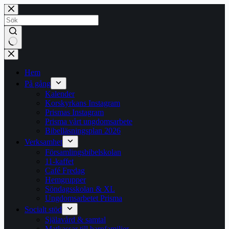
Hoppa
till
innehåll
Inga
resultat
Hem
På gång
Kalender
Korskyrkans Instagram
Prismas Instagram
Prisma vårt ungdomsarbete
Bibelläsningsplan 2026
Verksamhet
Församlingsbibelskolan
11-kaffet
Café Fredag
Hemgrupper
Söndagsskolan & XL
Ungdomsarbetet Prisma
Socialt stöd
Själavård & samtal
Matkassar till barnfamiljer