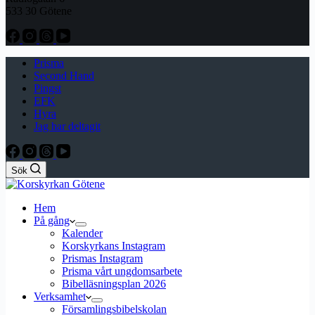
533 30 Götene
Prisma
Second Hand
Pingst
EFK
Hyra
Jag har deltagit
Sök
Hem
På gång
Kalender
Korskyrkans Instagram
Prismas Instagram
Prisma vårt ungdomsarbete
Bibelläsningsplan 2026
Verksamhet
Församlingsbibelskolan