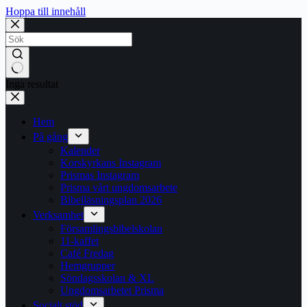
Hoppa till innehåll
Inga resultat
Hem
På gång
Kalender
Korskyrkans Instagram
Prismas Instagram
Prisma vårt ungdomsarbete
Bibelläsningsplan 2026
Verksamhet
Församlingsbibelskolan
11-kaffet
Café Fredag
Hemgrupper
Söndagsskolan & XL
Ungdomsarbetet Prisma
Socialt stöd