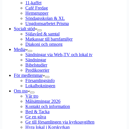
11-kaffet
Café Fredag
Hemgrupper
Söndagsskolan & XL
Ungdomsarbetet Prisma
Socialt stöd
Själavård & samtal
Matkassar till barnfamiljer
Diakoni och omsorg
Media
Sändningar via Web-TV och lokal tv
Sändningar
Bibelstudier
Predikoserier
För medlemmar
Församlingsinfo
Lokalbokningen
Om oss
Vår tro
Målsättningar 2026
Kontakt och information
Bed & Tacka
Ge en gåva
Ge till församlingen via kyrkoavgiften
Hyra lokal i Korskyrkan