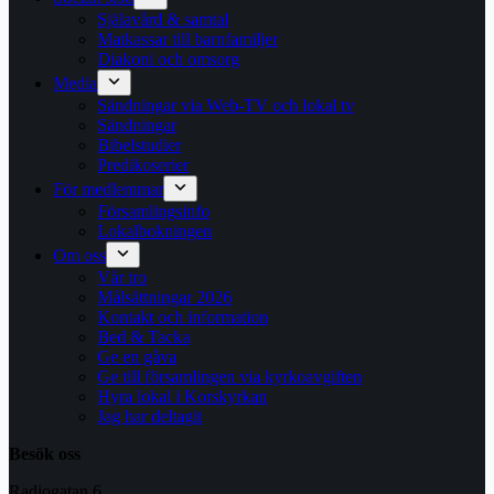
Själavård & samtal
Matkassar till barnfamiljer
Diakoni och omsorg
Media
Sändningar via Web-TV och lokal tv
Sändningar
Bibelstudier
Predikoserier
För medlemmar
Församlingsinfo
Lokalbokningen
Om oss
Vår tro
Målsättningar 2026
Kontakt och information
Bed & Tacka
Ge en gåva
Ge till församlingen via kyrkoavgiften
Hyra lokal i Korskyrkan
Jag har deltagit
Besök oss
Radiogatan 6