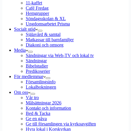
11-kaffet
Café Fredag
Hemgrupper
Söndagsskolan & XL
Ungdomsarbetet Prisma
Socialt stöd
Själavård & samtal
Matkassar till barnfamiljer
Diakoni och omsorg
Media
Sändningar via Web-TV och lokal tv
Sändningar
Bibelstudier
Predikoserier
För medlemmar
Församlingsinfo
Lokalbokningen
Om oss
Vår tro
Målsättningar 2026
Kontakt och information
Bed & Tacka
Ge en gåva
Ge till församlingen via kyrkoavgiften
Hyra lokal i Korskyrkan