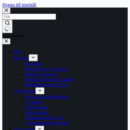
Hoppa till innehåll
Inga resultat
Hem
På gång
Kalender
Korskyrkans Instagram
Prismas Instagram
Prisma vårt ungdomsarbete
Bibelläsningsplan 2026
Verksamhet
Församlingsbibelskolan
11-kaffet
Café Fredag
Hemgrupper
Söndagsskolan & XL
Ungdomsarbetet Prisma
Socialt stöd