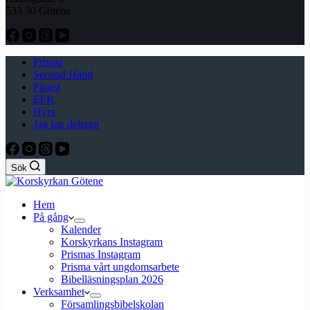
533 30 Götene
Prisma
Second Hand
Pingst
EFK
Hyra
Jag har deltagit
Sök
Hem
På gång
Kalender
Korskyrkans Instagram
Prismas Instagram
Prisma vårt ungdomsarbete
Bibelläsningsplan 2026
Verksamhet
Församlingsbibelskolan