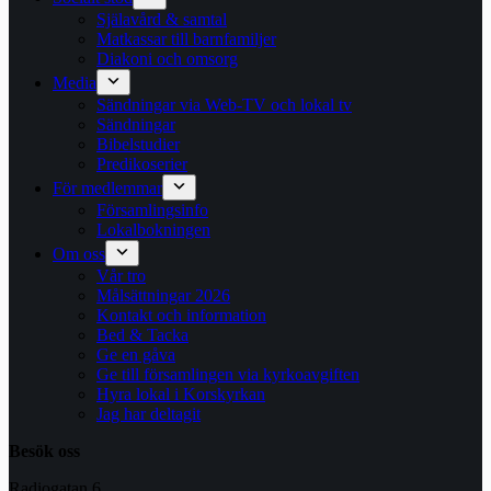
Själavård & samtal
Matkassar till barnfamiljer
Diakoni och omsorg
Media
Sändningar via Web-TV och lokal tv
Sändningar
Bibelstudier
Predikoserier
För medlemmar
Församlingsinfo
Lokalbokningen
Om oss
Vår tro
Målsättningar 2026
Kontakt och information
Bed & Tacka
Ge en gåva
Ge till församlingen via kyrkoavgiften
Hyra lokal i Korskyrkan
Jag har deltagit
Besök oss
Radiogatan 6