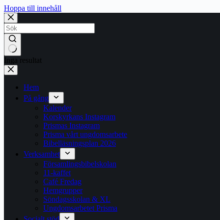
Hoppa till innehåll
Inga resultat
Hem
På gång
Kalender
Korskyrkans Instagram
Prismas Instagram
Prisma vårt ungdomsarbete
Bibelläsningsplan 2026
Verksamhet
Församlingsbibelskolan
11-kaffet
Café Fredag
Hemgrupper
Söndagsskolan & XL
Ungdomsarbetet Prisma
Socialt stöd