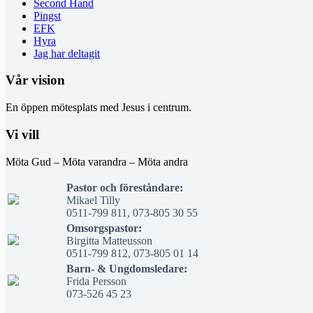
Second Hand
Pingst
EFK
Hyra
Jag har deltagit
Vår vision
En öppen mötesplats med Jesus i centrum.
Vi vill
Möta Gud – Möta varandra – Möta andra
Pastor och föreståndare:
Mikael Tilly
0511-799 811, 073-805 30 55
Omsorgspastor:
Birgitta Matteusson
0511-799 812, 073-805 01 14
Barn- & Ungdomsledare:
Frida Persson
073-526 45 23