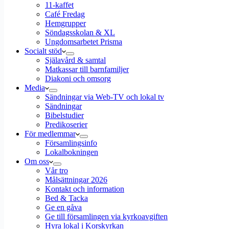
11-kaffet
Café Fredag
Hemgrupper
Söndagsskolan & XL
Ungdomsarbetet Prisma
Socialt stöd
Själavård & samtal
Matkassar till barnfamiljer
Diakoni och omsorg
Media
Sändningar via Web-TV och lokal tv
Sändningar
Bibelstudier
Predikoserier
För medlemmar
Församlingsinfo
Lokalbokningen
Om oss
Vår tro
Målsättningar 2026
Kontakt och information
Bed & Tacka
Ge en gåva
Ge till församlingen via kyrkoavgiften
Hyra lokal i Korskyrkan