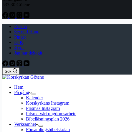
533 30 Götene
Prisma
Second Hand
Pingst
EFK
Hyra
Jag har deltagit
Sök
Hem
På gång
Kalender
Korskyrkans Instagram
Prismas Instagram
Prisma vårt ungdomsarbete
Bibelläsningsplan 2026
Verksamhet
Församlingsbibelskolan