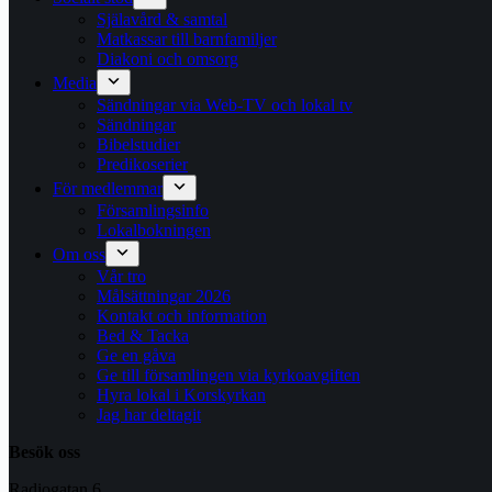
Själavård & samtal
Matkassar till barnfamiljer
Diakoni och omsorg
Media
Sändningar via Web-TV och lokal tv
Sändningar
Bibelstudier
Predikoserier
För medlemmar
Församlingsinfo
Lokalbokningen
Om oss
Vår tro
Målsättningar 2026
Kontakt och information
Bed & Tacka
Ge en gåva
Ge till församlingen via kyrkoavgiften
Hyra lokal i Korskyrkan
Jag har deltagit
Besök oss
Radiogatan 6