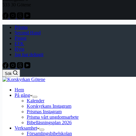
533 30 Götene
Prisma
Second Hand
Pingst
EFK
Hyra
Jag har deltagit
Sök
Hem
På gång
Kalender
Korskyrkans Instagram
Prismas Instagram
Prisma vårt ungdomsarbete
Bibelläsningsplan 2026
Verksamhet
Församlingsbibelskolan