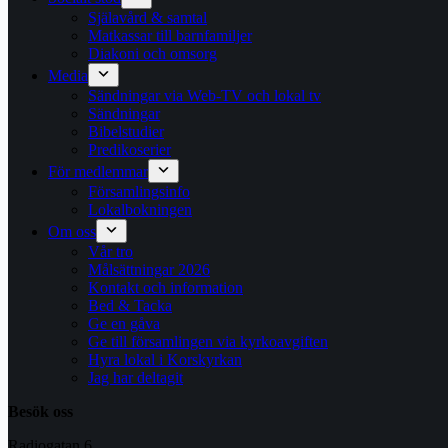
Själavård & samtal
Matkassar till barnfamiljer
Diakoni och omsorg
Media
Sändningar via Web-TV och lokal tv
Sändningar
Bibelstudier
Predikoserier
För medlemmar
Församlingsinfo
Lokalbokningen
Om oss
Vår tro
Målsättningar 2026
Kontakt och information
Bed & Tacka
Ge en gåva
Ge till församlingen via kyrkoavgiften
Hyra lokal i Korskyrkan
Jag har deltagit
Besök oss
Radiogatan 6