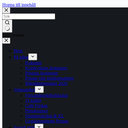
Hoppa till innehåll
Inga resultat
Hem
På gång
Kalender
Korskyrkans Instagram
Prismas Instagram
Prisma vårt ungdomsarbete
Bibelläsningsplan 2026
Verksamhet
Församlingsbibelskolan
11-kaffet
Café Fredag
Hemgrupper
Söndagsskolan & XL
Ungdomsarbetet Prisma
Socialt stöd