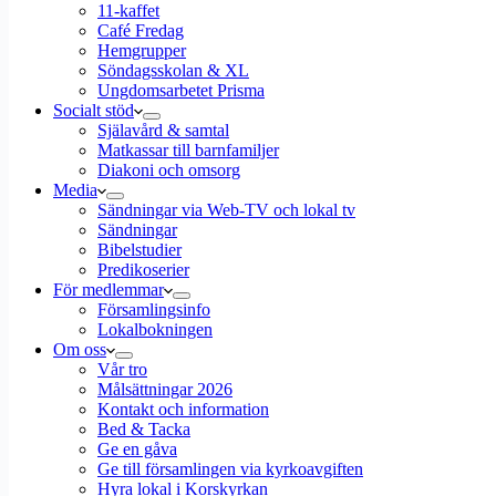
11-kaffet
Café Fredag
Hemgrupper
Söndagsskolan & XL
Ungdomsarbetet Prisma
Socialt stöd
Själavård & samtal
Matkassar till barnfamiljer
Diakoni och omsorg
Media
Sändningar via Web-TV och lokal tv
Sändningar
Bibelstudier
Predikoserier
För medlemmar
Församlingsinfo
Lokalbokningen
Om oss
Vår tro
Målsättningar 2026
Kontakt och information
Bed & Tacka
Ge en gåva
Ge till församlingen via kyrkoavgiften
Hyra lokal i Korskyrkan