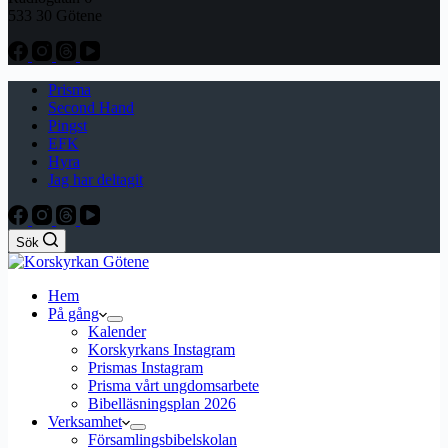
533 30 Götene
Prisma
Second Hand
Pingst
EFK
Hyra
Jag har deltagit
Sök
Hem
På gång
Kalender
Korskyrkans Instagram
Prismas Instagram
Prisma vårt ungdomsarbete
Bibelläsningsplan 2026
Verksamhet
Församlingsbibelskolan