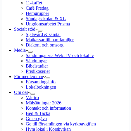
11-kaffet
Café Fredag
Hemgrupper
Söndagsskolan & XL
Ungdomsarbetet Prisma
Socialt stöd
Själavård & samtal
Matkassar till barnfamiljer
Diakoni och omsorg
Media
Sändningar via Web-TV och lokal tv
Sändningar
Bibelstudier
Predikoserier
För medlemmar
Församlingsinfo
Lokalbokningen
Om oss
Vår tro
Målsättningar 2026
Kontakt och information
Bed & Tacka
Ge en gåva
Ge till församlingen via kyrkoavgiften
Hyra lokal i Korskyrkan