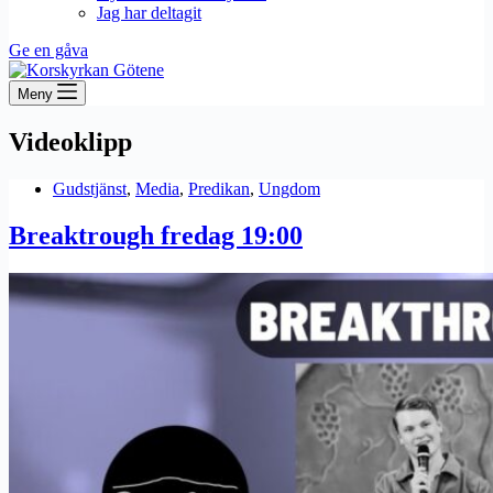
Jag har deltagit
Ge en gåva
Meny
Videoklipp
Gudstjänst
,
Media
,
Predikan
,
Ungdom
Breaktrough fredag 19:00