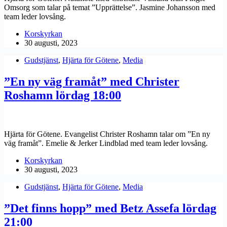
Omsorg som talar på temat ”Upprättelse”. Jasmine Johansson med
team leder lovsång.
Korskyrkan
30 augusti, 2023
Gudstjänst
,
Hjärta för Götene
,
Media
”En ny väg framåt” med Christer
Roshamn lördag 18:00
Hjärta för Götene. Evangelist Christer Roshamn talar om ”En ny
väg framåt”. Emelie & Jerker Lindblad med team leder lovsång.
Korskyrkan
30 augusti, 2023
Gudstjänst
,
Hjärta för Götene
,
Media
”Det finns hopp” med Betz Assefa lördag
21:00