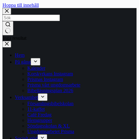
Hoppa till innehåll
Inga resultat
Hem
På gång
Kalender
Korskyrkans Instagram
Prismas Instagram
Prisma vårt ungdomsarbete
Bibelläsningsplan 2026
Verksamhet
Församlingsbibelskolan
11-kaffet
Café Fredag
Hemgrupper
Söndagsskolan & XL
Ungdomsarbetet Prisma
Socialt stöd