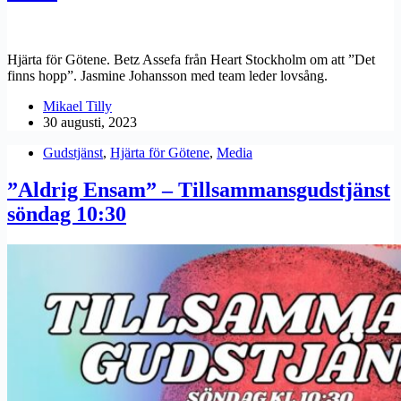
Hjärta för Götene. Betz Assefa från Heart Stockholm om att ”Det
finns hopp”. Jasmine Johansson med team leder lovsång.
Mikael Tilly
30 augusti, 2023
Gudstjänst
,
Hjärta för Götene
,
Media
”Aldrig Ensam” – Tillsammansgudstjänst
söndag 10:30