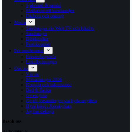
Själavård & samtal
Matkassar till barnfamiljer
Diakoni och omsorg
Media
Sändningar via Web-TV och lokal tv
Sändningar
Bibelstudier
Predikoserier
För medlemmar
Församlingsinfo
Lokalbokningen
Om oss
Vår tro
Målsättningar 2026
Kontakt och information
Bed & Tacka
Ge en gåva
Ge till församlingen via kyrkoavgiften
Hyra lokal i Korskyrkan
Jag har deltagit
Besök oss
Radiogatan 6