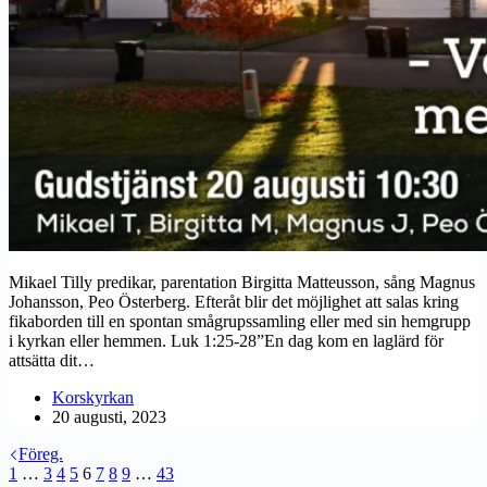
Mikael Tilly predikar, parentation Birgitta Matteusson, sång Magnus
Johansson, Peo Österberg. Efteråt blir det möjlighet att salas kring
fikaborden till en spontan smågrupssamling eller med sin hemgrupp
i kyrkan eller hemmen. Luk 1:25-28”En dag kom en laglärd för
attsätta dit…
Korskyrkan
20 augusti, 2023
Föreg.
1
…
3
4
5
6
7
8
9
…
43