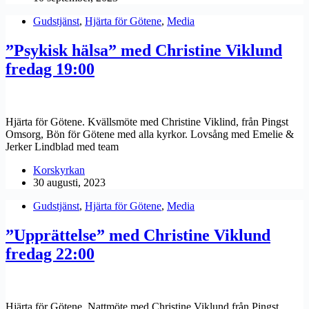
Gudstjänst
,
Hjärta för Götene
,
Media
”Psykisk hälsa” med Christine Viklund
fredag 19:00
Hjärta för Götene. Kvällsmöte med Christine Viklind, från Pingst
Omsorg, Bön för Götene med alla kyrkor. Lovsång med Emelie &
Jerker Lindblad med team
Korskyrkan
30 augusti, 2023
Gudstjänst
,
Hjärta för Götene
,
Media
”Upprättelse” med Christine Viklund
fredag 22:00
Hjärta för Götene. Nattmöte med Christine Viklund från Pingst