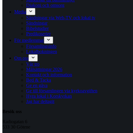
Diakoni och omsorg
Media
Sändningar via Web-TV och lokal tv
Sändningar
Bibelstudier
Predikoserier
För medlemmar
Församlingsinfo
Lokalbokningen
Om oss
Vår tro
Målsättningar 2026
Kontakt och information
Bed & Tacka
Ge en gåva
Ge till församlingen via kyrkoavgiften
Hyra lokal i Korskyrkan
Jag har deltagit
Besök oss
Radiogatan 6
533 30 Götene