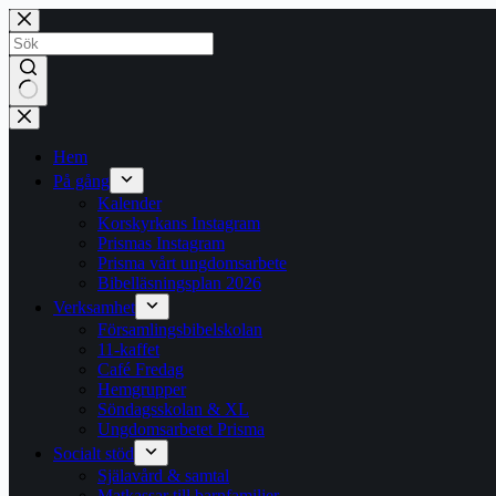
Hoppa
till
innehåll
Inga
resultat
Hem
På gång
Kalender
Korskyrkans Instagram
Prismas Instagram
Prisma vårt ungdomsarbete
Bibelläsningsplan 2026
Verksamhet
Församlingsbibelskolan
11-kaffet
Café Fredag
Hemgrupper
Söndagsskolan & XL
Ungdomsarbetet Prisma
Socialt stöd
Själavård & samtal
Matkassar till barnfamiljer