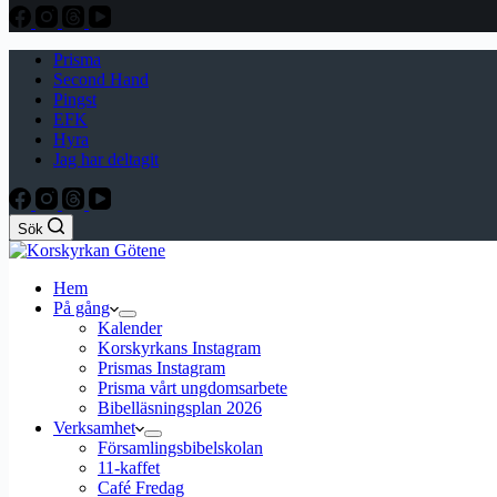
Prisma
Second Hand
Pingst
EFK
Hyra
Jag har deltagit
Sök
Hem
På gång
Kalender
Korskyrkans Instagram
Prismas Instagram
Prisma vårt ungdomsarbete
Bibelläsningsplan 2026
Verksamhet
Församlingsbibelskolan
11-kaffet
Café Fredag