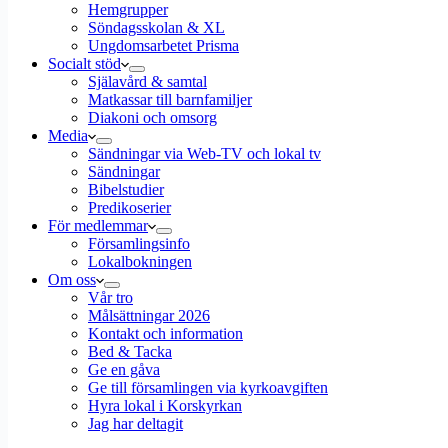
Hemgrupper
Söndagsskolan & XL
Ungdomsarbetet Prisma
Socialt stöd
Själavård & samtal
Matkassar till barnfamiljer
Diakoni och omsorg
Media
Sändningar via Web-TV och lokal tv
Sändningar
Bibelstudier
Predikoserier
För medlemmar
Församlingsinfo
Lokalbokningen
Om oss
Vår tro
Målsättningar 2026
Kontakt och information
Bed & Tacka
Ge en gåva
Ge till församlingen via kyrkoavgiften
Hyra lokal i Korskyrkan
Jag har deltagit